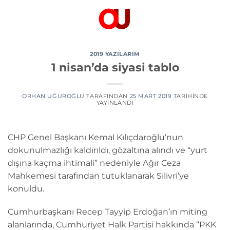
İçeriğe
atla
2019 YAZILARIM
1 nisan’da siyasi tablo
ORHAN UĞUROĞLU
TARAFINDAN
25 MART 2019
TARIHINDE
YAYINLANDI
CHP Genel Başkanı Kemal Kılıçdaroğlu’nun
dokunulmazlığı kaldırıldı, gözaltına alındı ve “yurt
dışına kaçma ihtimali” nedeniyle Ağır Ceza
Mahkemesi tarafından tutuklanarak Silivri’ye
konuldu.
Cumhurbaşkanı Recep Tayyip Erdoğan’ın miting
alanlarında, Cumhuriyet Halk Partisi hakkında “PKK