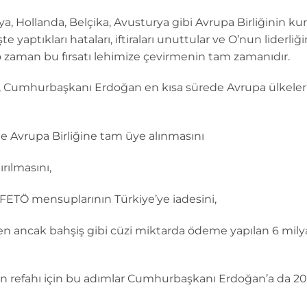
ya, Hollanda, Belçika, Avusturya gibi Avrupa Birliğinin kuru
 yaptıkları hataları, iftiraları unuttular ve O’nun liderli
 o zaman bu fırsatı lehimize çevirmenin tam zamanıdır.
ri, Cumhurbaşkanı Erdoğan en kısa sürede Avrupa ülkeler
de Avrupa Birliğine tam üye alınmasını
rılmasını,
FETÖ mensuplarının Türkiye’ye iadesini,
rilen ancak bahşiş gibi cüzi miktarda ödeme yapılan 6 mil
zin refahı için bu adımlar Cumhurbaşkanı Erdoğan’a da 2