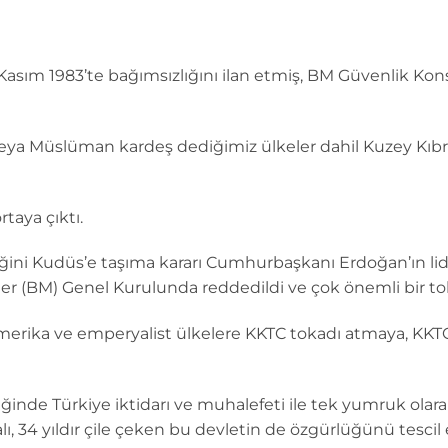
 Kasım 1983’te bağımsızlığını ilan etmiş, BM Güvenlik Kon
ya Müslüman kardeş dediğimiz ülkeler dahil Kuzey Kıbr
rtaya çıktı.
ini Kudüs’e taşıma kararı Cumhurbaşkanı Erdoğan’ın lid
ler (BM) Genel Kurulunda reddedildi ve çok önemli bir toka
merika ve emperyalist ülkelere KKTC tokadı atmaya, KKT
inde Türkiye iktidarı ve muhalefeti ile tek yumruk ola
, 34 yıldır çile çeken bu devletin de özgürlüğünü tescil