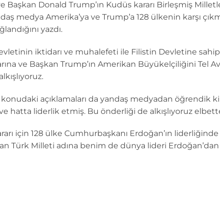
 ve Başkan Donald Trump’ın Kudüs kararı Birleşmiş Mille
andaş medya Amerika’ya ve Trump’a 128 ülkenin karşı ç
ağlandığını yazdı.
letinin iktidarı ve muhalefeti ile Filistin Devletine sah
rlarına ve Başkan Trump’ın Amerikan Büyükelçiliğini Tel 
lkışlıyoruz.
onudaki açıklamaları da yandaş medyadan öğrendik ki B
 hatta liderlik etmiş. Bu önderliği de alkışlıyoruz elbett
ı için 128 ülke Cumhurbaşkanı Erdoğan’ın liderliğinde A
man Türk Milleti adına benim de dünya lideri Erdoğan’dan 