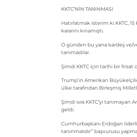
KKTC’NİN TANINMASI
Hatırlatmak isterim ki KKTC, 15
kararını kınamıştı.
O günden bu yana kardeş ve/ve
tanımadılar.
Şimdi KKTC için tarihi bir fırsat o
Trump’ın Amerikan Büyükelçiliğ
ülke tarafından Birleşmiş Millet
Şimdi sıra KKTC’yi tanımayan A
geldi.
Cumhurbaşkanı Erdoğan liderliğ
tanınmalıdır” başvurusu yapmalı