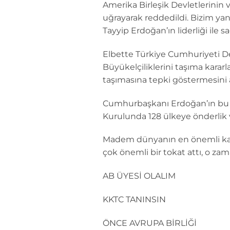
Amerika Birleşik Devletlerinin
uğrayarak reddedildi. Bizim y
Tayyip Erdoğan’ın liderliği ile s
Elbette Türkiye Cumhuriyeti Dev
Büyükelçiliklerini taşıma kara
taşımasına tepki göstermesini a
Cumhurbaşkanı Erdoğan’ın bu k
Kurulunda 128 ülkeye önderlik ve
Madem dünyanın en önemli karar
çok önemli bir tokat attı, o za
AB ÜYESİ OLALIM
KKTC TANINSIN
ÖNCE AVRUPA BİRLİĞİ