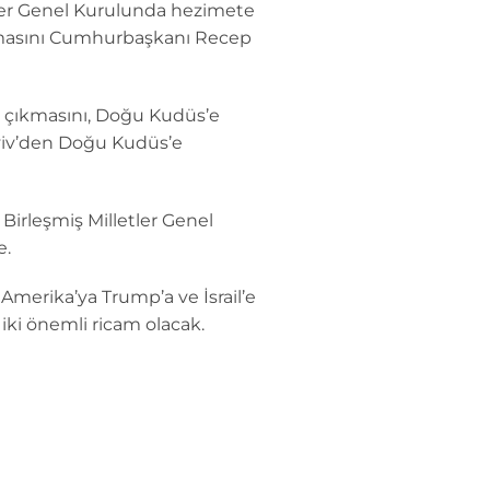
tler Genel Kurulunda hezimete
ıkmasını Cumhurbaşkanı Recep
ip çıkmasını, Doğu Kudüs’e
Aviv’den Doğu Kudüs’e
irleşmiş Milletler Genel
e.
merika’ya Trump’a ve İsrail’e
iki önemli ricam olacak.