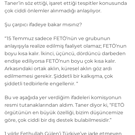
Taner’in söz ettiği, işaret ettiği tespitler konusunda
çok ciddi önlemler alınmadığı anlaşılıyor.
Şu çarpıcı ifadeye bakar mısınız?
“15 Temmuz sadece FETÖ’nün ve grubunun
anlayışıyla realize edilmiş faaliyet olamaz; FETÖ’nun
boyu kısa kalır. İkinci, üçüncü, dördüncü darbeden
endişe ediliyorsa FETÖ’nun boyu çok kısa kalır.
Arkasındaki ortak aklın, küresel aklın göz ardı
edilmemesi gerekir. Şiddetli bir kalkışma, çok
şiddetli tedbirlerle engellenir. “
Bu ve aşağıda yer verdiğim ifadeleri komisyonun
resmi tutanaklarından aldım. Taner diyor ki, “FETÖ
örgütünün en büyük özelliği, bizim düşüncemize
göre, çok ciddi bir dış destek bulabilmesidir.”
1 yıldır Fethullah Gülen’i Türkiye’ye iade etmeyen