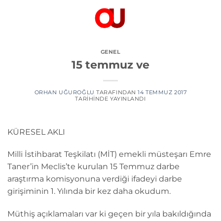
İçeriğe
atla
GENEL
15 temmuz ve
ORHAN UĞUROĞLU
TARAFINDAN
14 TEMMUZ 2017
TARIHINDE YAYINLANDI
KÜRESEL AKLI
Milli İstihbarat Teşkilatı (MİT) emekli müsteşarı Emre
Taner’in Meclis’te kurulan 15 Temmuz darbe
araştırma komisyonuna verdiği ifadeyi darbe
girişiminin 1. Yılında bir kez daha okudum.
Müthiş açıklamaları var ki geçen bir yıla bakıldığında