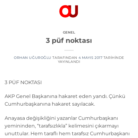
İçeriğe
atla
GENEL
3 püf noktası
ORHAN UĞUROĞLU
TARAFINDAN
4 MAYIS 2017
TARIHINDE
YAYINLANDI
3 PÜF NOKTASI
AKP Genel Başkanına hakaret eden yandı. Çünkü
Cumhurbaşkanına hakaret sayılacak.
Anayasa değişikliğini yazanlar Cumhurbaşkanı
yemininden, “tarafsızlıkla” kelimesini çıkarmayı
unuttular. Hem taraflı hem tarafsız Cumhurbaşkanı