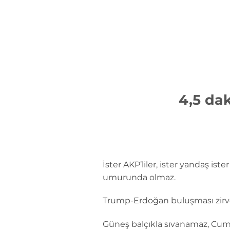
İçeriğe
atla
4,5 da
İster AKP’liler, ister yandaş ist
umurunda olmaz.
Trump-Erdoğan buluşması zirve
Güneş balçıkla sıvanamaz, Cumh