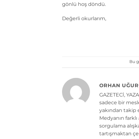
gönlü hoş döndü.
Değerli okurlarım,
Bu g
ORHAN UĞUR
GAZETECİ, YAZAR
sadece bir mesle
yakından takip e
Medyanın farklı
sorgulama alışk
tartışmaktan çe