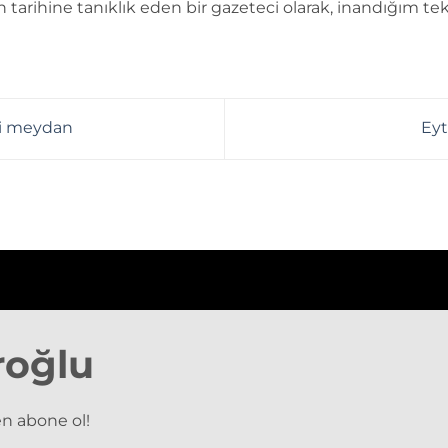
n tarihine tanıklık eden bir gazeteci olarak, inandığım tek
ri meydan
Eyt
roğlu
n abone ol!