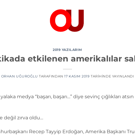
2019 YAZILARIM
kikada etkilenen amerikalılar sa
ORHAN UĞUROĞLU
TARAFINDAN
17 KASIM 2019
TARIHINDE YAYINLANDI
er yalaka medya “başarı, başarı…” diye sevinç çığlıkları atsın
 değil zırva oldu…
urbaşkanı Recep Tayyip Erdoğan, Amerika Başkanı Trump 