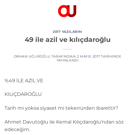
İçeriğe
atla
2017 YAZILARIM
49 ile azil ve kılıçdaroğlu
ORHAN UĞUROĞLU
TARAFINDAN
2 MAYIS 2017
TARIHINDE
YAYINLANDI
%49 İLE AZİL VE
KILIÇDAROĞLU
Tarih mi yoksa siyaset mi tekerrürden ibarettir?
Ahmet Davutoğlu ile Kemal Kılıçdaroğlu’ndan söz
edeceğim.