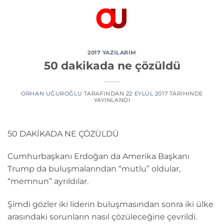
İçeriğe
atla
2017 YAZILARIM
50 dakikada ne çözüldü
ORHAN UĞUROĞLU
TARAFINDAN
22 EYLÜL 2017
TARIHINDE
YAYINLANDI
50 DAKİKADA NE ÇÖZÜLDÜ
Cumhurbaşkanı Erdoğan da Amerika Başkanı
Trump da buluşmalarından “mutlu” oldular,
“memnun” ayrıldılar.
Şimdi gözler iki liderin buluşmasından sonra iki ülke
arasındaki sorunların nasıl çözüleceğine çevrildi.