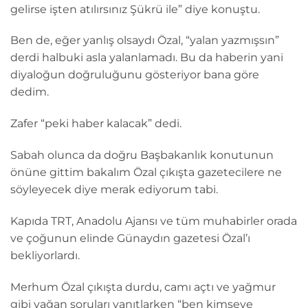
gelirse işten atılırsınız Şükrü ile” diye konuştu.
Ben de, eğer yanlış olsaydı Özal, “yalan yazmışsın”
derdi halbuki asla yalanlamadı. Bu da haberin yani
diyaloğun doğruluğunu gösteriyor bana göre
dedim.
Zafer “peki haber kalacak” dedi.
Sabah olunca da doğru Başbakanlık konutunun
önüne gittim bakalım Özal çıkışta gazetecilere ne
söyleyecek diye merak ediyorum tabi.
Kapıda TRT, Anadolu Ajansı ve tüm muhabirler orada
ve çoğunun elinde Günaydın gazetesi Özal’ı
bekliyorlardı.
Merhum Özal çıkışta durdu, camı açtı ve yağmur
gibi yağan soruları yanıtlarken “ben kimseye