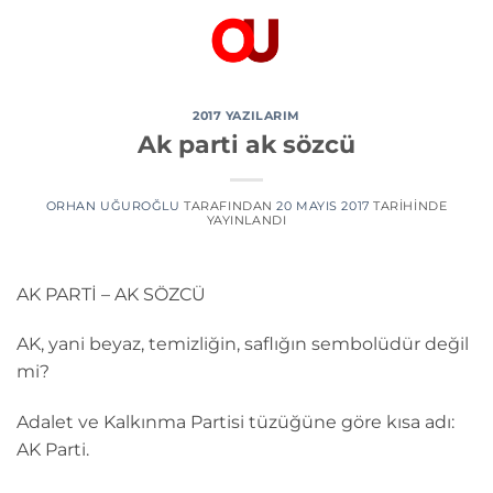
İçeriğe
atla
2017 YAZILARIM
Ak parti ak sözcü
ORHAN UĞUROĞLU
TARAFINDAN
20 MAYIS 2017
TARIHINDE
YAYINLANDI
AK PARTİ – AK SÖZCÜ
AK, yani beyaz, temizliğin, saflığın sembolüdür değil
mi?
Adalet ve Kalkınma Partisi tüzüğüne göre kısa adı:
AK Parti.