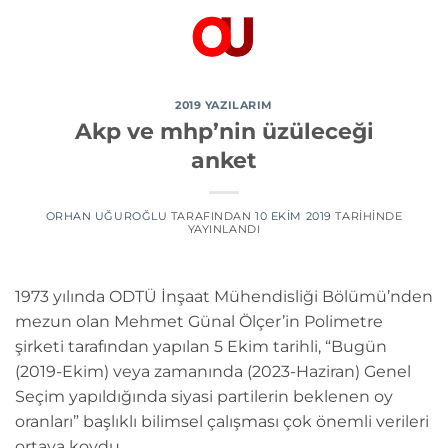
İçeriğe
atla
2019 YAZILARIM
Akp ve mhp’nin üzüleceği
anket
ORHAN UĞUROĞLU
TARAFINDAN
10 EKIM 2019
TARIHINDE
YAYINLANDI
1973 yılında ODTÜ İnşaat Mühendisliği Bölümü’nden
mezun olan Mehmet Günal Ölçer’in Polimetre
şirketi tarafından yapılan 5 Ekim tarihli, “Bugün
(2019-Ekim) veya zamanında (2023-Haziran) Genel
Seçim yapıldığında siyasi partilerin beklenen oy
oranları” başlıklı bilimsel çalışması çok önemli verileri
ortaya koydu.