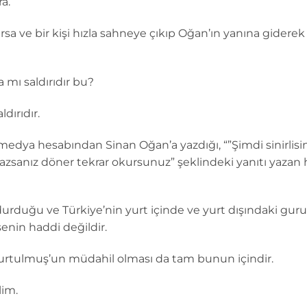
a.
a ve bir kişi hızla sahneye çıkıp Oğan’ın yanına giderek
mı saldırıdır bu?
dırıdır.
medya hesabından Sinan Oğan’a yazdığı, “”Şimdi sinirlisin
zsanız döner tekrar okursunuz” şeklindeki yanıtı yazan h
rduğu ve Türkiye’nin yurt içinde ve yurt dışındaki guru
nin haddi değildir.
rtulmuş’un müdahil olması da tam bunun içindir.
im.