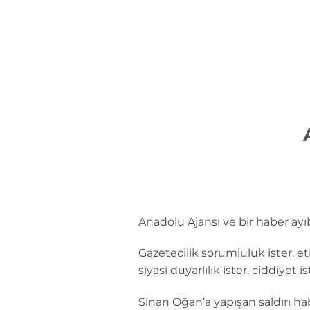
İçeriğe
atla
Anadolu Ajansı ve bir haber ayı
Gazetecilik sorumluluk ister, e
siyasi duyarlılık ister, ciddiyet is
Sinan Oğan’a yapışan saldırı h