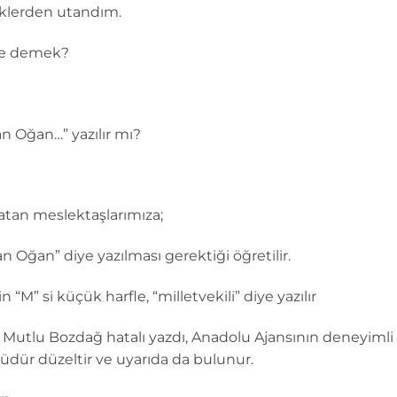
klerden utandım.
ne demek?
an Oğan…” yazılır mı?
atan meslektaşlarımıza;
an Oğan” diye yazılması gerektiği öğretilir.
 “M” si küçük harfle, “milletvekili” diye yazılır
Mutlu Bozdağ hatalı yazdı, Anadolu Ajansının deneyimli r
dür düzeltir ve uyarıda da bulunur.