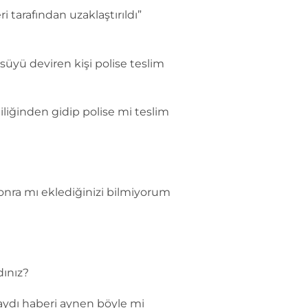
 tarafından uzaklaştırıldı”
süyü deviren kişi polise teslim
iliğinden gidip polise mi teslim
ra mı eklediğinizi bilmiyorum
dınız?
aydı haberi aynen böyle mi