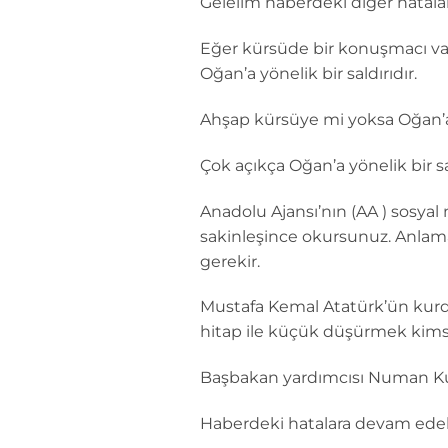
Gelelim haberdeki diğer hatalar
Eğer kürsüde bir konuşmacı vars
Oğan’a yönelik bir saldırıdır.
Ahşap kürsüye mi yoksa Oğan’a 
Çok açıkça Oğan’a yönelik bir sal
Anadolu Ajansı’nın (AA ) sosyal 
sakinleşince okursunuz. Anlama
gerekir.
Mustafa Kemal Atatürk’ün kurdu
hitap ile küçük düşürmek kimse
Başbakan yardımcısı Numan Ku
Haberdeki hatalara devam edel