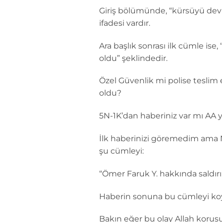
Giriş bölümünde, “kürsüyü devire
ifadesi vardır.
Ara başlık sonrası ilk cümle ise
oldu” şeklindedir.
Özel Güvenlik mi polise teslim 
oldu?
5N-1K’dan haberiniz var mı AA y
İlk haberinizi göremedim ama
şu cümleyi:
“Ömer Faruk Y. hakkında saldır
Haberin sonuna bu cümleyi koy
Bakın eğer bu olay Allah koru