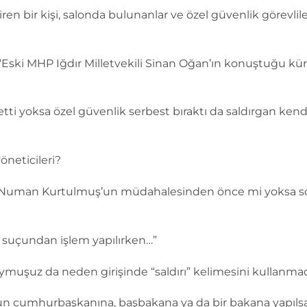
n bir kişi, salonda bulunanlar ve özel güvenlik görevlileri
, “Eski MHP Iğdır Milletvekili Sinan Oğan’ın konuştuğu kür
etti yoksa özel güvenlik serbest bıraktı da saldırgan kend
öneticileri?
 Numan Kurtulmuş’un müdahalesinden önce mi yoksa son
ı suçundan işlem yapılırken…”
muşuz da neden girişinde “saldırı” kelimesini kullanma
sun cumhurbaşkanına, başbakana ya da bir bakana yapıls