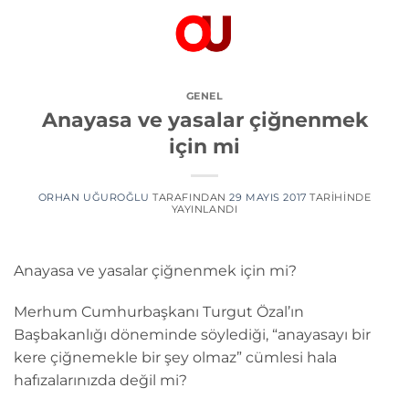
İçeriğe
atla
GENEL
Anayasa ve yasalar çiğnenmek
için mi
ORHAN UĞUROĞLU
TARAFINDAN
29 MAYIS 2017
TARIHINDE
YAYINLANDI
Anayasa ve yasalar çiğnenmek için mi?
Merhum Cumhurbaşkanı Turgut Özal’ın
Başbakanlığı döneminde söylediği, “anayasayı bir
kere çiğnemekle bir şey olmaz” cümlesi hala
hafızalarınızda değil mi?