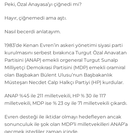
Peki, Özal Anayasa’yı çiğnedi mi?
Hayır, çiğnemedi ama aştı.
Nasıl becerdi anlatayım.
1983’de Kenan Evren’in askeri yönetimi siyasi parti
kurulmasını serbest bırakınca Turgut Özal Anavatan
Partisini (ANAP) emekli orgeneral Turgut Sunalp
Milliyetçi Demokrasi Partisini (MDP) emekli oramiral
olan Başbakan Bülent Ulusu’nun Başbakanlık
Müsteşarı Necdet Calp Halkçı Partiyi (HP) kurdular.
ANAP %45 ile 211 milletvekili, HP % 30 ile 117
milletvekili, MDP ise % 23 oy ile 71 milletvekili çıkardı.
Evren desteği ile iktidar olmayı hedefleyen ancak
sonunculuk ile şok olan MDP’li milletvekilleri ANAP’a
geçmek istediler zaman içinde.