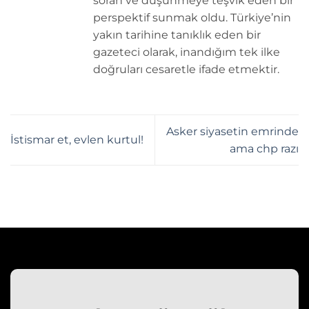
soran ve düşünmeye teşvik eden bir
perspektif sunmak oldu. Türkiye’nin
yakın tarihine tanıklık eden bir
gazeteci olarak, inandığım tek ilke
doğruları cesaretle ifade etmektir.
Asker siyasetin emrinde
İstismar et, evlen kurtul!
ama chp razı