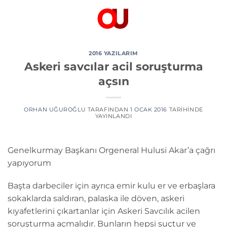
İçeriğe
atla
2016 YAZILARIM
Askeri savcılar acil soruşturma
açsın
ORHAN UĞUROĞLU
TARAFINDAN
1 OCAK 2016
TARIHINDE
YAYINLANDI
Genelkurmay Başkanı Orgeneral Hulusi Akar’a çağrı
yapıyorum
Başta darbeciler için ayrıca emir kulu er ve erbaşlara
sokaklarda saldıran, palaska ile döven, askeri
kıyafetlerini çıkartanlar için Askeri Savcılık acilen
soruşturma açmalıdır. Bunların hepsi suçtur ve