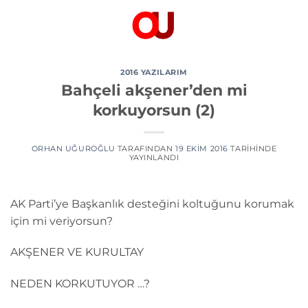
İçeriğe
atla
2016 YAZILARIM
Bahçeli akşener’den mi
korkuyorsun (2)
ORHAN UĞUROĞLU
TARAFINDAN
19 EKIM 2016
TARIHINDE
YAYINLANDI
AK Parti’ye Başkanlık desteğini koltuğunu korumak
için mi veriyorsun?
AKŞENER VE KURULTAY
NEDEN KORKUTUYOR …?