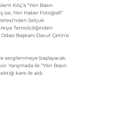
ent Kılıç’a “Yılın Basın
 ise, Yılın Haber Fotoğrafı”
azetesi’nden Selçuk
rkiye Temsilciliğinden
 Odası Başkanı Davut Çetin’e
’de sergilenmeye başlayacak.
r. Yarışmada ile “Yılın Basın
iği kare ile aldı.