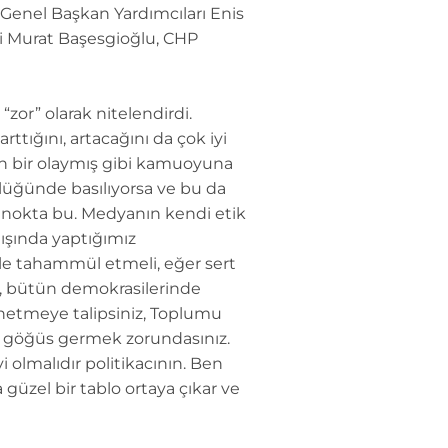
Genel Başkan Yardımcıları Enis
li Murat Başesgioğlu, CHP
zor” olarak nitelendirdi.
rttığını, artacağını da çok iyi
an bir olaymış gibi kamuoyuna
ülüğünde basılıyorsa ve bu da
ği nokta bu. Medyanın kendi etik
dışında yaptığımız
bile tahammül etmeli, eğer sert
e, bütün demokrasilerinde
önetmeye talipsiniz, Toplumu
e göğüs germek zorundasınız.
i olmalıdır politikacının. Ben
üzel bir tablo ortaya çıkar ve