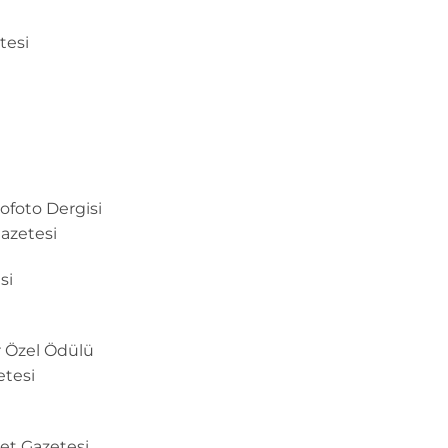
tesi
ofoto Dergisi
azetesi
si
r Özel Ödülü
etesi
yet Gazetesi