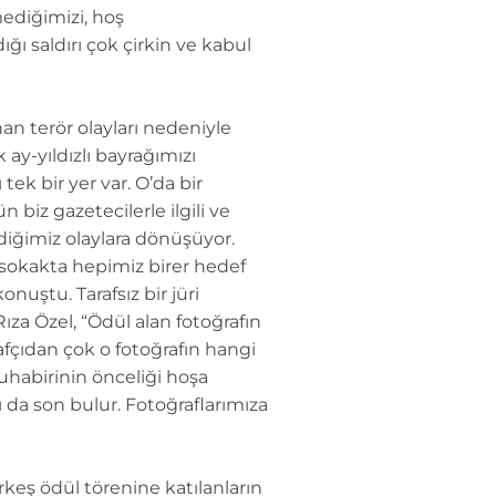
mediğimizi, hoş
 saldırı çok çirkin ve kabul
an terör olayları nedeniyle
ay-yıldızlı bayrağımızı
ek bir yer var. O’da bir
 biz gazetecilerle ilgili ve
diğimiz olaylara dönüşüyor.
sokakta hepimiz birer hedef
nuştu. Tarafsız bir jüri
ıza Özel, “Ödül alan fotoğrafın
ğrafçıdan çok o fotoğrafın hangi
uhabirinin önceliği hoşa
 da son bulur. Fotoğraflarımıza
keş ödül törenine katılanların