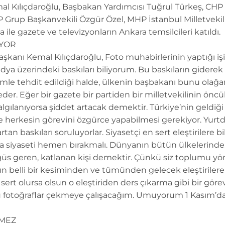
 Kılıçdaroğlu, Başbakan Yardımcısı Tuğrul Türkeş, CHP 
 Grup Başkanvekili Özgür Özel, MHP İstanbul Milletveki
a ile gazete ve televizyonların Ankara temsilcileri katıldı.
IYOR
nı Kemal Kılıçdaroğlu, Foto muhabirlerinin yaptığı işi “
dya üzerindeki baskıları biliyorum. Bu baskıların giderek a
lümle tehdit edildiği halde, ülkenin başbakanı bunu olağ
der. Eğer bir gazete bir partiden bir milletvekilinin önc
, algılanıyorsa şiddet artacak demektir. Türkiye’nin geldi
inde herkesin görevini özgürce yapabilmesi gerekiyor. Yurt
an baskıları soruluyorlar. Siyasetçi en sert eleştirilere 
sa siyaseti hemen bırakmalı. Dünyanın bütün ülkelerind
göğüs geren, katlanan kişi demektir. Çünkü siz toplumu y
n belli bir kesiminden ve tümünden gelecek eleştiriler
 sert olursa olsun o eleştiriden ders çıkarma gibi bir görev
u fotoğraflar çekmeye çalışacağım. Umuyorum 1 Kasım’da g
EMEZ