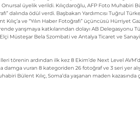
a Onursal üyelik verildi. Kılıçdaroğlu, AFP Foto Muhabiri Bül
rafı” dalında ödül verdi. Başbakan Yardımcısı Tuğrul Türkeş
nt Kılıç’a ve “Yılın Haber Fotoğrafı” üçüncüsü Hürriyet G
rende yarışmaya katkılarından dolayı AB Delegasyonu Tü
lçi Müsteşar Bela Szombati ve Antalya Ticaret ve Sanayi
dülleri törenin ardından ilk kez 8 Ekim’de Next Level AVM
a damga vuran 8 kategoriden 26 fotoğraf ve 3 seri yer alıyo
abiri Bülent Kılıç, Soma’da yaşanan maden kazasında çekt