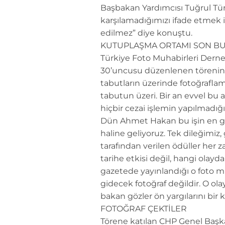
Başbakan Yardımcısı Tuğrul Türke
karşılamadığımızı ifade etmek 
edilmez” diye konuştu.
KUTUPLAŞMA ORTAMI SON B
Türkiye Foto Muhabirleri Derneğ
30’uncusu düzenlenen törenin ku
tabutların üzerinde fotoğraflam
tabutun üzeri. Bir an evvel bu a
hiçbir cezai işlemin yapılmadı
Dün Ahmet Hakan bu işin en gö
haline geliyoruz. Tek dileğimiz,
tarafından verilen ödüller her z
tarihe etkisi değil, hangi olayda
gazetede yayınlandığı o foto mu
gidecek fotoğraf değildir. O ol
bakan gözler ön yargılarını bir k
FOTOĞRAF ÇEKTİLER
Törene katılan CHP Genel Başka