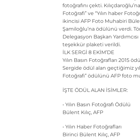
fotoğrafını çekti. Kılıçdaroğlu’n
Fotoğrafı” ve “Yılın haber Fotoğ
ikincisi AFP Foto Muhabiri Büle
Şamiloğlu’na ödülünü verdi. Tö
Delegasyon Başkan Yardımcısı E
teşekkür plaketi verildi.
İLK SERGİ 8 EKİM’DE
Yılın Basın Fotoğrafları 2015 ö
Sergide ödül alan geçtiğimiz yıl
Fotoğrafı” ödülünü AFP foto muh
İŞTE ÖDÜL ALAN İSİMLER:
• Yılın Basın Fotoğrafı Ödülü
Bülent Kılıç, AFP
• Yılın Haber Fotoğrafları
Birinci Bülent Kılıç, AFP