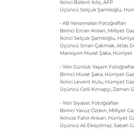
İkinci Bülent Kılıç, AFP
Üçüncü Selçuk Şamiloğlu, Hürr
• AB Yansımaları Fotoğrafları
Birinci Ercan Arslan, Milliyet Ga
İkinci Selçuk Şamiloğlu, Hürriy
Üçüncü Sinan Çakmak, Atlas De
Mansiyon Murat Şaka, Hürriyet
• Yılın Günlük Yaşam Fotoğraflar
Birinci Murat Şaka, Hürriyet Ga
İkinci Levent Kulu, Hürriyet Ga
Üçüncü Celil Kırnapçı, Zaman G
• Yılın Siyaset Fotoğrafları
Birinci Yavuz Özden, Milliyet Ga
İkincisi Fahir Arıkan, Hürriyet G
Üçüncü Ali Ekeyılmaz, Sabah G