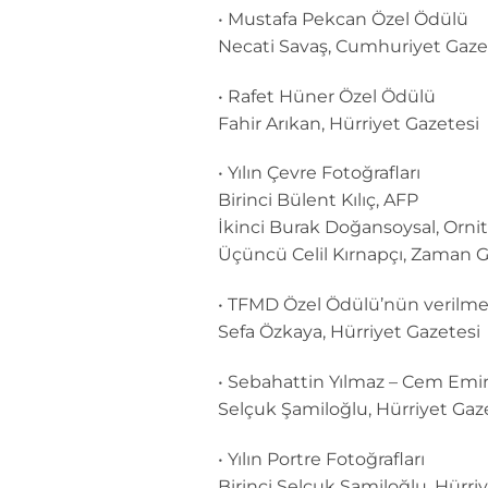
• Mustafa Pekcan Özel Ödülü
Necati Savaş, Cumhuriyet Gaze
• Rafet Hüner Özel Ödülü
Fahir Arıkan, Hürriyet Gazetesi
• Yılın Çevre Fotoğrafları
Birinci Bülent Kılıç, AFP
İkinci Burak Doğansoysal, Ornit
Üçüncü Celil Kırnapçı, Zaman G
• TFMD Özel Ödülü’nün verilme
Sefa Özkaya, Hürriyet Gazetesi
• Sebahattin Yılmaz – Cem Emi
Selçuk Şamiloğlu, Hürriyet Gaz
• Yılın Portre Fotoğrafları
Birinci Selçuk Şamiloğlu, Hürri