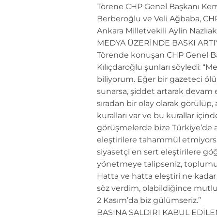
Törene CHP Genel Başkanı Kemal
Berberoğlu ve Veli Ağbaba, CHP
Ankara Milletvekili Aylin Nazlıak
MEDYA ÜZERİNDE BASKI ART
Törende konuşan CHP Genel Başka
Kılıçdaroğlu şunları söyledi: “Me
biliyorum. Eğer bir gazeteci ö
sunarsa, şiddet artarak devam e
sıradan bir olay olarak görülüp
kuralları var ve bu kurallar iç
görüşmelerde bize Türkiye’de art
eleştirilere tahammül etmiyor
siyasetçi en sert eleştirilere 
yönetmeye talipseniz, toplumu
Hatta ve hatta eleştiri ne kadar
söz verdim, olabildiğince mutl
2 Kasım’da biz gülümseriz.”
BASINA SALDIRI KABUL EDİL