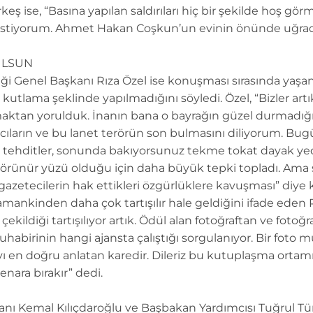
ş ise, “Basına yapılan saldırıları hiç bir şekilde hoş gör
istiyorum. Ahmet Hakan Coşkun’un evinin önünde uğradığı
ULSUN
i Genel Başkanı Rıza Özel ise konuşması sırasında yaşan
tlama şeklinde yapılmadığını söyledi. Özel, “Bizler artık 
aktan yorulduk. İnanın bana o bayrağın güzel durmadığı t
cıların ve bu lanet terörün son bulmasını diliyorum. Bugün
ğı tehditler, sonunda bakıyorsunuz tekme tokat dayak ye
rünür yüzü olduğu için daha büyük tepki topladı. Ama 
 gazetecilerin hak ettikleri özgürlüklere kavuşması” diye ko
amankinden daha çok tartışılır hale geldiğini ifade eden R
 çekildiği tartışılıyor artık. Ödül alan fotoğraftan ve foto
habirinin hangi ajansta çalıştığı sorgulanıyor. Bir foto m
ayı en doğru anlatan karedir. Dileriz bu kutuplaşma ortamı
enara bırakır” dedi.
nı Kemal Kılıçdaroğlu ve Başbakan Yardımcısı Tuğrul Tür