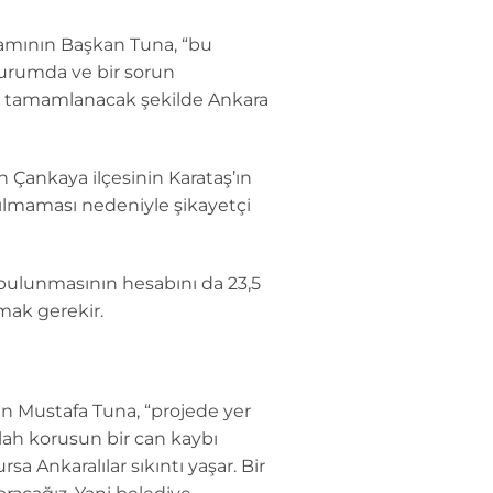
mamının Başkan Tuna, “bu
durumda ve bir sorun
mi tamamlanacak şekilde Ankara
 Çankaya ilçesinin Karataş’ın
pılmaması nedeniyle şikayetçi
 bulunmasının hesabını da 23,5
mak gerekir.
an Mustafa Tuna, “projede yer
lah korusun bir can kaybı
sa Ankaralılar sıkıntı yaşar. Bir