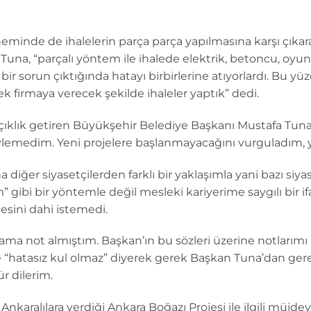
minde de ihalelerin parça parça yapılmasına karşı çıkara
una, “parçalı yöntem ile ihalede elektrik, betoncu, oyunca
bir sorun çıktığında hatayı birbirlerine atıyorlardı. Bu y
 firmaya verecek şekilde ihaleler yaptık” dedi.
açıklık getiren Büyükşehir Belediye Başkanı Mustafa Tuna
ylemedim. Yeni projelere başlanmayacağını vurguladım, ya
ğer siyasetçilerden farklı bir yaklaşımla yani bazı siyasil
 gibi bir yöntemle değil mesleki kariyerime saygılı bir if
esini dahi istemedi.
not almıştım. Başkan’ın bu sözleri üzerine notlarımı k
 “hatasız kul olmaz” diyerek gerek Başkan Tuna’dan ge
r dilerim.
karalılara verdiği Ankara Boğazı Projesi ile ilgili müjdey