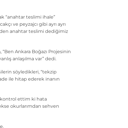
k “anahtar teslimi ihale”
kçı ve peyzajcı gibi ayrı ayrı
üzden anahtar teslimi dediğimiz
, “Ben Ankara Boğazı Projesinin
nlış anlaşılma var” dedi.
erin söyledikleri, “tekzip
ade ile hitap ederek inanın
ontrol ettim ki hata
rekse okurlarımdan sehven
e.