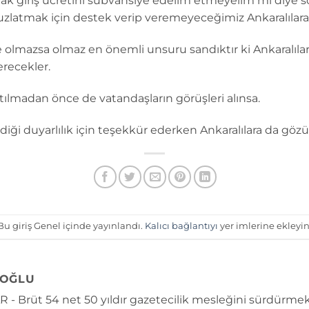
ak giriş ücretini sübvansiye edelim etmeyelim mi diye so
cuzlatmak için destek verip veremeyeceğimiz Ankaralılara
 olmazsa olmaz en önemli unsuru sandıktır ki Ankaralıl
erecekler.
tılmadan önce de vatandaşların görüşleri alınsa.
iği duyarlılık için teşekkür ederken Ankaralılara da göz
Bu giriş Genel içinde yayınlandı.
Kalıcı bağlantıyı
yer imlerine ekleyin
OĞLU
 - Brüt 54 net 50 yıldır gazetecilik mesleğini sürdürmek