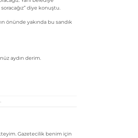
racağız. Yani belediye
 soracağız” diye konuştu.
arın önünde yakında bu sandık
ünüz aydın derim.
.
teyim. Gazetecilik benim için