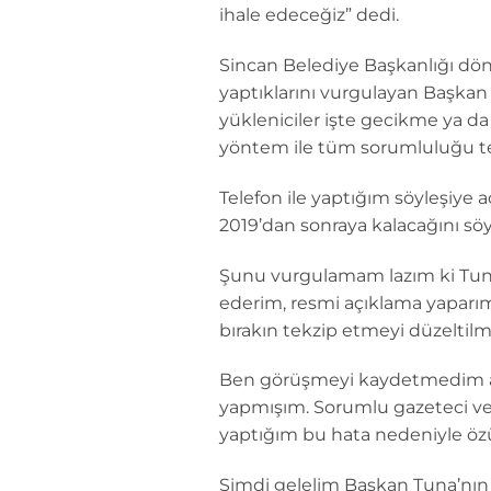
ihale edeceğiz” dedi.
Sincan Belediye Başkanlığı döne
yaptıklarını vurgulayan Başkan T
yükleniciler işte gecikme ya da 
yöntem ile tüm sorumluluğu tek
Telefon ile yaptığım söyleşiye 
2019’dan sonraya kalacağını sö
Şunu vurgulamam lazım ki Tuna di
ederim, resmi açıklama yaparım”
bırakın tekzip etmeyi düzeltilm
Ben görüşmeyi kaydetmedim ama 
yapmışım. Sorumlu gazeteci ve
yaptığım bu hata nedeniyle özü
Şimdi gelelim Başkan Tuna’nın An