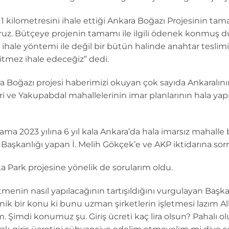
1 kilometresini ihale ettiği Ankara Boğazı Projesinin ta
ruz. Bütçeye projenin tamamı ile ilgili ödenek konmuş 
ihale yöntemi ile değil bir bütün halinde anahtar tesli
bitmez ihale edeceğiz” dedi.
 Boğazı projesi haberimizi okuyan çok sayıda Ankaralının
ri ve Yakupabdal mahallelerinin imar planlarının hala ya
ma 2023 yılına 6 yıl kala Ankara’da hala imarsız mahalle
Başkanlığı yapan İ. Melih Gökçek’e ve AKP iktidarına sor
a Park projesine yönelik de sorularım oldu.
menin nasıl yapılacağının tartışıldığını vurgulayan Başk
nik bir konu ki bunu uzman şirketlerin işletmesi lazım Al
. Şimdi konumuz şu. Giriş ücreti kaç lira olsun? Pahalı olur