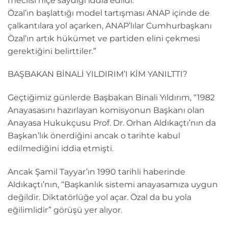
meclisi hiçe saydığı iddia edildi.
Özal’ın başlattığı model tartışması ANAP içinde de
çalkantılara yol açarken, ANAP’lılar Cumhurbaşkanı
Özal’ın artık hükümet ve partiden elini çekmesi
gerektiğini belirttiler.”
BAŞBAKAN BİNALİ YILDIRIM’I KİM YANILTTI?
Geçtiğimiz günlerde Başbakan Binali Yıldırım, “1982
Anayasasını hazırlayan komisyonun Başkanı olan
Anayasa Hukukçusu Prof. Dr. Orhan Aldıkaçtı’nın da
Başkan’lık önerdiğini ancak o tarihte kabul
edilmediğini iddia etmişti.
Ancak Şamil Tayyar’ın 1990 tarihli haberinde
Aldıkaçtı’nın, “Başkanlık sistemi anayasamıza uygun
değildir. Diktatörlüğe yol açar. Özal da bu yola
eğilimlidir” görüşü yer alıyor.