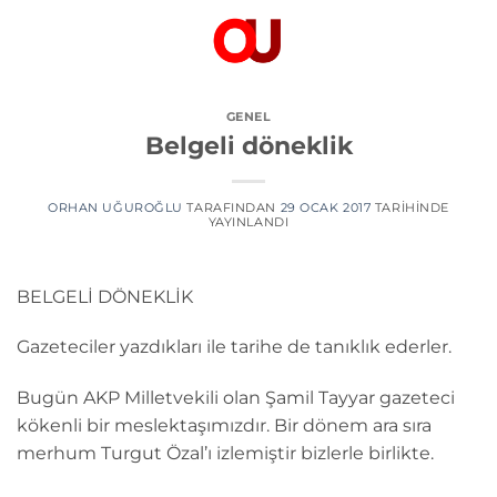
İçeriğe
atla
GENEL
Belgeli döneklik
ORHAN UĞUROĞLU
TARAFINDAN
29 OCAK 2017
TARIHINDE
YAYINLANDI
BELGELİ DÖNEKLİK
Gazeteciler yazdıkları ile tarihe de tanıklık ederler.
Bugün AKP Milletvekili olan Şamil Tayyar gazeteci
kökenli bir meslektaşımızdır. Bir dönem ara sıra
merhum Turgut Özal’ı izlemiştir bizlerle birlikte.