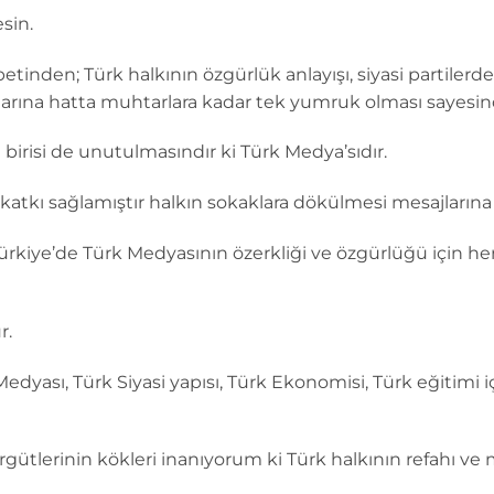
esin.
etinden; Türk halkının özgürlük anlayışı, siyasi partile
rına hatta muhtarlara kadar tek yumruk olması sayesin
irisi de unutulmasındır ki Türk Medya’sıdır.
atkı sağlamıştır halkın sokaklara dökülmesi mesajlarına 
ürkiye’de Türk Medyasının özerkliği ve özgürlüğü için he
r.
yası, Türk Siyasi yapısı, Türk Ekonomisi, Türk eğitimi iç
ütlerinin kökleri inanıyorum ki Türk halkının refahı ve m