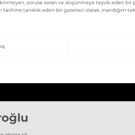
kinmeyen, sorular soran ve düşünmeye teşvik eden bir 
n tarihine tanıklık eden bir gazeteci olarak, inandığım tek
ış
roğlu
n abone ol!