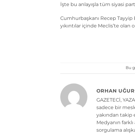
İşte bu anlayışla tüm siyasi par
Cumhurbaşkanı Recep Tayyip Er
yıkıntılar içinde Meclis’te olan
Bu g
ORHAN UĞUR
GAZETECİ, YAZAR
sadece bir mesle
yakından takip e
Medyanın farklı
sorgulama alışk