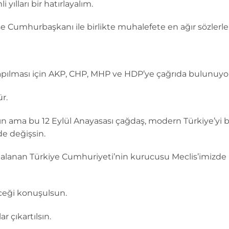
 yılları bir hatırlayalım.
 ise Cumhurbaşkanı ile birlikte muhalefete en ağır sözler
yapılması için AKP, CHP, MHP ve HDP’ye çağrıda bulunuy
r.
ın ama bu 12 Eylül Anayasası çağdaş, modern Türkiye’yi b
de değişsin.
mbalanan Türkiye Cumhuriyeti’nin kurucusu Meclis’imizde
leceği konuşulsun.
r çıkartılsın.