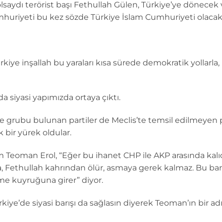
olsaydı terörist başı Fethullah Gülen, Türkiye’ye dönecek
huriyeti bu kez sözde Türkiye İslam Cumhuriyeti olacakt
ürkiye inşallah bu yaraları kısa sürede demokratik yollarla
a siyasi yapımızda ortaya çıktı.
e grubu bulunan partiler de Meclis’te temsil edilmeyen p
k bir yürek oldular.
Teoman Erol, “Eğer bu ihanet CHP ile AKP arasında kalıc
 Fethullah kahrından ölür, asmaya gerek kalmaz. Bu barış, 
me kuyruğuna girer” diyor.
iye’de siyasi barışı da sağlasın diyerek Teoman’ın bir ad