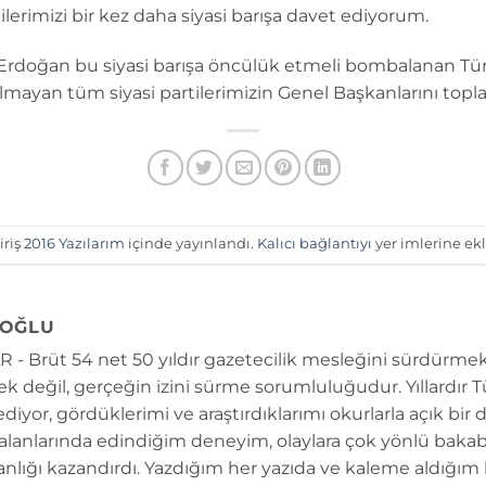
tilerimizi bir kez daha siyasi barışa davet ediyorum.
doğan bu siyasi barışa öncülük etmeli bombalanan Türk
 olmayan tüm siyasi partilerimizin Genel Başkanlarını topla
iriş
2016 Yazılarım
içinde yayınlandı.
Kalıcı bağlantıyı
yer imlerine ekl
OĞLU
 - Brüt 54 net 50 yıldır gazetecilik mesleğini sürdürmek
k değil, gerçeğin izini sürme sorumluluğudur. Yıllardır 
diyor, gördüklerimi ve araştırdıklarımı okurlarla açık bir 
 alanlarında edindiğim deneyim, olaylara çok yönlü bakab
anlığı kazandırdı. Yazdığım her yazıda ve kaleme aldığım