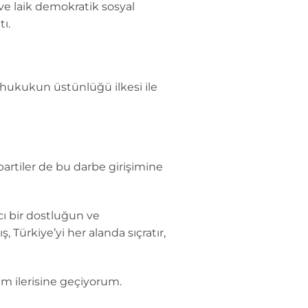
 ve laik demokratik sosyal
ı.
, hukukun üstünlüğü ilkesi ile
artiler de bu darbe girişimine
ı bir dostluğun ve
Türkiye’yi her alanda sıçratır,
ım ilerisine geçiyorum.