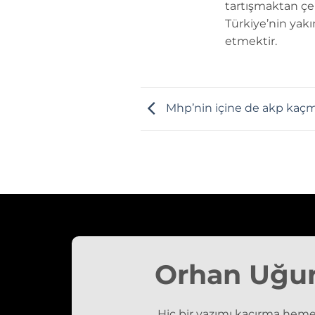
tartışmaktan çe
Türkiye’nin yakı
etmektir.
Mhp’nin içine de akp kaçm
Orhan Uğu
Hiç bir yazımı kaçırma heme