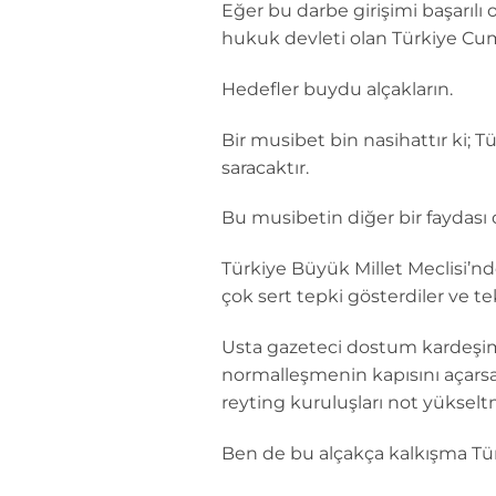
Eğer bu darbe girişimi başarılı 
hukuk devleti olan Türkiye Cum
Hedefler buydu alçakların.
Bir musibet bin nasihattır ki; T
saracaktır.
Bu musibetin diğer bir faydası d
Türkiye Büyük Millet Meclisi’nd
çok sert tepki gösterdiler ve te
Usta gazeteci dostum kardeşim 
normalleşmenin kapısını açarsa,
reyting kuruluşları not yükselt
Ben de bu alçakça kalkışma Türk