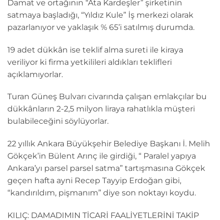
Damat ve ortağının “Ata Kardeşler” şirketinin
satmaya başladığı, “Yıldız Kule” İş merkezi olarak
pazarlanıyor ve yaklaşık % 65’i satılmış durumda.
19 adet dükkân ise teklif alma sureti ile kiraya
veriliyor ki firma yetkilileri aldıkları teklifleri
açıklamıyorlar.
Turan Güneş Bulvarı civarında çalışan emlakçılar bu
dükkânların 2-2,5 milyon liraya rahatlıkla müşteri
bulabileceğini söylüyorlar.
22 yıllık Ankara Büyükşehir Belediye Başkanı İ. Melih
Gökçek’in Bülent Arınç ile girdiği, “ Paralel yapıya
Ankara’yı parsel parsel satma” tartışmasına Gökçek
geçen hafta ayni Recep Tayyip Erdoğan gibi,
“kandırıldım, pişmanım” diye son noktayı koydu.
KILIÇ: DAMADIMIN TİCARİ FAALİYETLERİNİ TAKİP