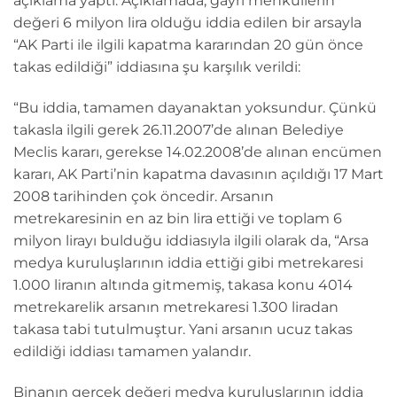
açıklama yaptı. Açıklamada, gayrı menkullerin
değeri 6 milyon lira olduğu iddia edilen bir arsayla
“AK Parti ile ilgili kapatma kararından 20 gün önce
takas edildiği” iddiasına şu karşılık verildi:
“Bu iddia, tamamen dayanaktan yoksundur. Çünkü
takasla ilgili gerek 26.11.2007’de alınan Belediye
Meclis kararı, gerekse 14.02.2008’de alınan encümen
kararı, AK Parti’nin kapatma davasının açıldığı 17 Mart
2008 tarihinden çok öncedir. Arsanın
metrekaresinin en az bin lira ettiği ve toplam 6
milyon lirayı bulduğu iddiasıyla ilgili olarak da, “Arsa
medya kuruluşlarının iddia ettiği gibi metrekaresi
1.000 liranın altında gitmemiş, takasa konu 4014
metrekarelik arsanın metrekaresi 1.300 liradan
takasa tabi tutulmuştur. Yani arsanın ucuz takas
edildiği iddiası tamamen yalandır.
Binanın gerçek değeri medya kuruluşlarının iddia