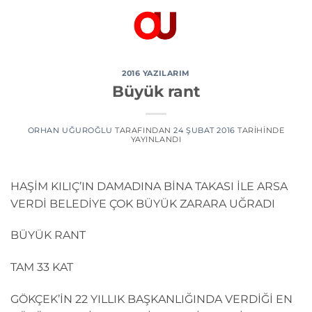
İçeriğe
atla
2016 YAZILARIM
Büyük rant
ORHAN UĞUROĞLU
TARAFINDAN
24 ŞUBAT 2016
TARIHINDE
YAYINLANDI
HAŞİM KILIÇ’IN DAMADINA BİNA TAKASI İLE ARSA
VERDİ BELEDİYE ÇOK BÜYÜK ZARARA UĞRADI
BÜYÜK RANT
TAM 33 KAT
GÖKÇEK’İN 22 YILLIK BAŞKANLIĞINDA VERDİĞİ EN