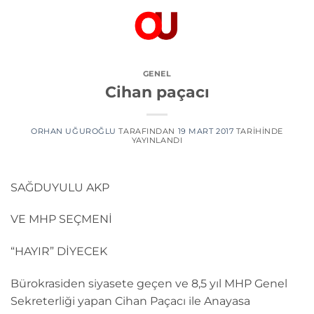
İçeriğe
atla
GENEL
Cihan paçacı
ORHAN UĞUROĞLU
TARAFINDAN
19 MART 2017
TARIHINDE
YAYINLANDI
SAĞDUYULU AKP
VE MHP SEÇMENİ
“HAYIR” DİYECEK
Bürokrasiden siyasete geçen ve 8,5 yıl MHP Genel
Sekreterliği yapan Cihan Paçacı ile Anayasa