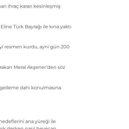
an ihraç kararı kesinleşmiş
line Türk Bayrağı ile kına yaktı
rti’yi resmen kurdu, ayni gün 200
bırakan Meral Akşener’den söz
 engelleme dahi konulmasına
edeflerini ana yüreği ile
türk derken nasıl heyecan