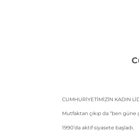
İçeriğe
atla
C
CUMHURİYETİMİZİN KADIN Lİ
Mutfaktan çıkıp da “ben güne g
1990’da aktif siyasete başladı.