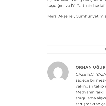
taşıdığını ve İYİ Parti’nin hedefl
Meral Akşener, Cumhuriyetimizi
ORHAN UĞUR
GAZETECİ, YAZAR
sadece bir mesle
yakından takip e
Medyanın farklı
sorgulama alışk
tartışmaktan çe