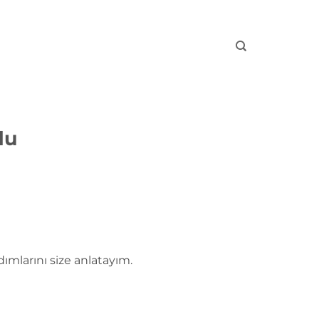
du
ımlarını size anlatayım.