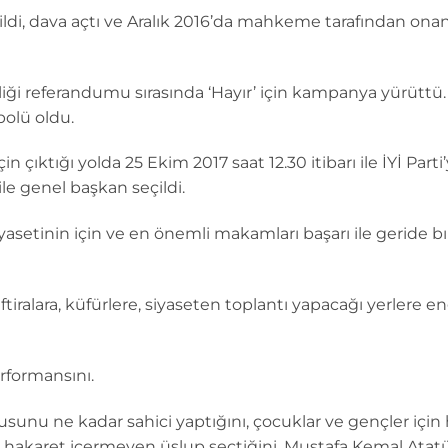
ldi, dava açtı ve Aralık 2016’da mahkeme tarafından onan
iği referandumu sırasında ‘Hayır’ için kampanya yürüttü. E
olü oldu.
çin çıktığı yolda 25 Ekim 2017 saat 12.30 itibarı ile İYİ Pa
ile genel başkan seçildi.
siyasetinin için ve en önemli makamları başarı ile geride 
tiralara, küfürlere, siyaseten toplantı yapacağı yerlere
rformansını.
unu ne kadar sahici yaptığını, çocuklar ve gençler için h
ken hakaret içermeyen üslup seçtiğini, Mustafa Kemal Ata