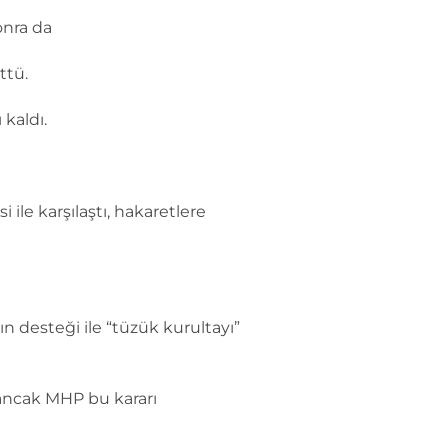
onra da
ttü.
 kaldı.
le karşılaştı, hakaretlere
 desteği ile “tüzük kurultayı”
 ancak MHP bu kararı