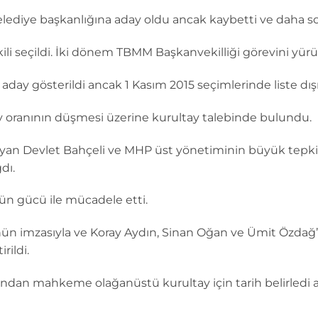
lediye başkanlığına aday oldu ancak kaybetti ve daha s
kili seçildi. İki dönem TBMM Başkanvekilliği görevini yürü
day gösterildi ancak 1 Kasım 2015 seçimlerinde liste dışı
 oranının düşmesi üzerine kurultay talebinde bulundu.
n Devlet Bahçeli ve MHP üst yönetiminin büyük tepkisi i
dı.
ün gücü ile mücadele etti.
n imzasıyla ve Koray Aydın, Sinan Oğan ve Ümit Özdağ’ın
rildi.
ından mahkeme olağanüstü kurultay için tarih belirledi