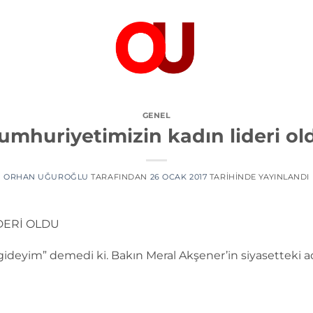
GENEL
umhuriyetimizin kadın lideri ol
ORHAN UĞUROĞLU
TARAFINDAN
26 OCAK 2017
TARIHINDE YAYINLANDI
DERİ OLDU
ideyim” demedi ki. Bakın Meral Akşener’in siyasetteki ad