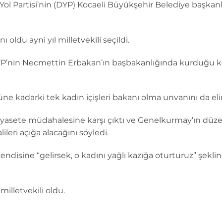
Yol Partisi’nin (DYP) Kocaeli Büyükşehir Belediye başkan
 oldu ayni yıl milletvekili seçildi.
 DYP’nin Necmettin Erbakan’ın başbakanlığında kurduğu k
üne kadarki tek kadın içişleri bakanı olma unvanını da e
asete müdahalesine karşı çıktı ve Genelkurmay’ın düzenle
ileri açığa alacağını söyledi.
ndisine “gelirsek, o kadını yağlı kazığa oturturuz” şeklin
illetvekili oldu.