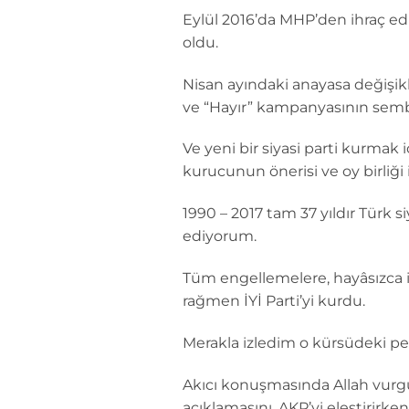
Eylül 2016’da MHP’den ihraç edi
oldu.
Nisan ayındaki anayasa değişikl
ve “Hayır” kampanyasının semb
Ve yeni bir siyasi parti kurmak i
kurucunun önerisi ve oy birliği 
1990 – 2017 tam 37 yıldır Türk 
ediyorum.
Tüm engellemelere, hayâsızca if
rağmen İYİ Parti’yi kurdu.
Merakla izledim o kürsüdeki pe
Akıcı konuşmasında Allah vurgus
açıklamasını, AKP’yi eleştirir