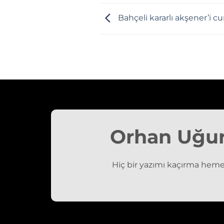
Bahçeli kararlı akşener’i 
Orhan Uğu
Hiç bir yazımı kaçırma heme