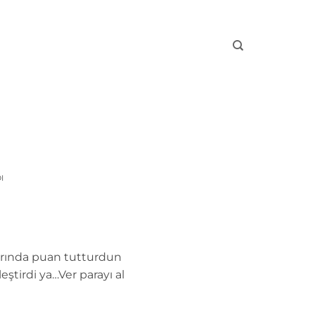
I
larında puan tutturdun
ştirdi ya…Ver parayı al