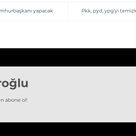
cumhurbaşkanı yapacak
Pkk, pyd, ypg’yi temi
roğlu
n abone ol!