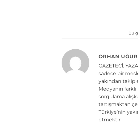
Bu g
ORHAN UĞUR
GAZETECİ, YAZAR
sadece bir mesle
yakından takip e
Medyanın farklı
sorgulama alışk
tartışmaktan çe
Türkiye’nin yakı
etmektir.