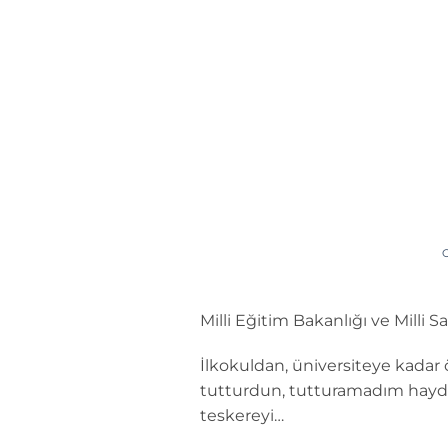
İçeriğe
atla
Milli Eğitim Bakanlığı ve Milli 
İlkokuldan, üniversiteye kadar 
tutturdun, tutturamadım haydi İ
teskereyi…