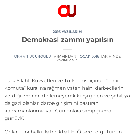
İçeriğe
atla
2016 YAZILARIM
Demokrasi zammı yapılsın
ORHAN UĞUROĞLU
TARAFINDAN
1 OCAK 2016
TARIHINDE
YAYINLANDI
Türk Silahlı Kuvvetleri ve Türk polisi içinde “emir
komuta” kuralına rağmen vatan haini darbecilerin
verdiği emirleri dinlemeyerek karşı gelen ve şehit ya
da gazi olanlar, darbe girişimini bastıran
kahramanlarımız var. Gün onlara sahip çıkma
günüdür.
Onlar Türk halkı ile birlikte FETÖ terör örgütünün