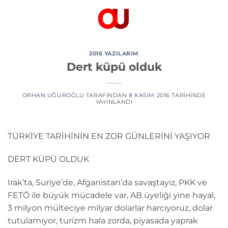
İçeriğe
atla
2016 YAZILARIM
Dert küpü olduk
ORHAN UĞUROĞLU
TARAFINDAN
8 KASIM 2016
TARIHINDE
YAYINLANDI
TÜRKİYE TARİHİNİN EN ZOR GÜNLERİNİ YAŞIYOR
DERT KÜPÜ OLDUK
Irak’ta, Suriye’de, Afganistan’da savaştayız, PKK ve
FETÖ ile büyük mücadele var, AB üyeliği yine hayal,
3 milyon mülteciye milyar dolarlar harcıyoruz, dolar
tutulamıyor, turizm hala zorda, piyasada yaprak