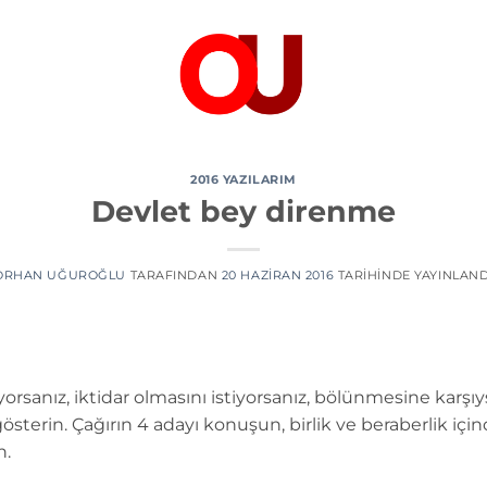
2016 YAZILARIM
Devlet bey direnme
ORHAN UĞUROĞLU
TARAFINDAN
20 HAZIRAN 2016
TARIHINDE YAYINLAND
orsanız, iktidar olmasını istiyorsanız, bölünmesine karşıy
 gösterin. Çağırın 4 adayı konuşun, birlik ve beraberlik iç
n.