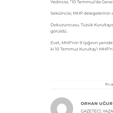
Yedincisi, “10 Temmuz’da Genel
Sekizincisi, MHP delegelerinin 
Dokuzuncusu, Tüzük Kurultayınd
görüldü.
Evet, MHP’nin 9 Işığının yenid
ki 10 Temmuz Kurultay’ı MHP’nin
Bu g
ORHAN UĞUR
GAZETECİ, YAZAR