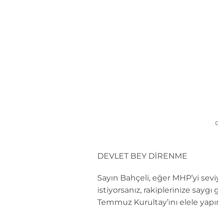
İçeriğe
atla
DEVLET BEY DİRENME
Sayın Bahçeli, eğer MHP’yi seviy
istiyorsanız, rakiplerinize saygı
Temmuz Kurultay’ını elele yapı