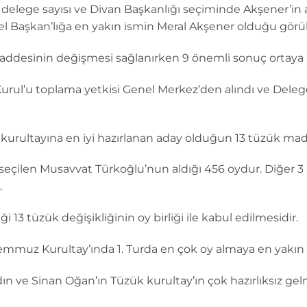
delege sayısı ve Divan Başkanlığı seçiminde Akşener’in a
 Başkan’lığa en yakın ismin Meral Akşener olduğu görül
ddesinin değişmesi sağlanırken 9 önemli sonuç ortaya ç
urul’u toplama yetkisi Genel Merkez’den alındı ve Delege
 kurultayına en iyi hazırlanan aday olduğun 13 tüzük maddes
eçilen Musavvat Türkoğlu’nun aldığı 456 oydur. Diğer 3
.
13 tüzük değişikliğinin oy birliği ile kabul edilmesidir.
Temmuz Kurultay’ında 1. Turda en çok oy almaya en yakın 
ın ve Sinan Oğan’ın Tüzük kurultay’ın çok hazırlıksız gel