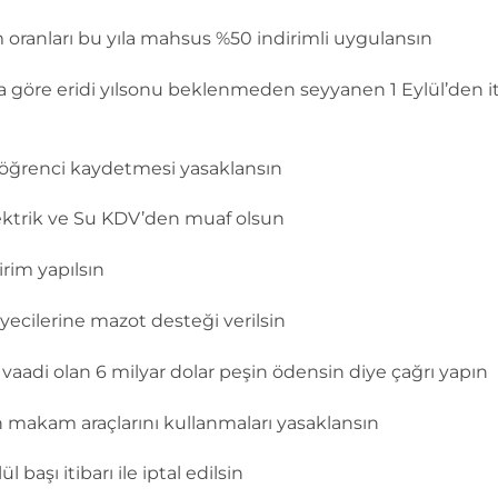
m oranları bu yıla mahsus %50 indirimli uygulansın
a göre eridi yılsonu beklenmeden seyyanen 1 Eylül’den iti
le öğrenci kaydetmesi yasaklansın
ektrik ve Su KDV’den muaf olsun
irim yapılsın
iyecilerine mazot desteği verilsin
n vaadi olan 6 milyar dolar peşin ödensin diye çağrı yapın
n makam araçlarını kullanmaları yasaklansın
başı itibarı ile iptal edilsin