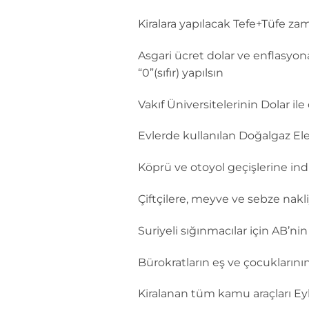
Kiralara yapılacak Tefe+Tüfe za
Asgari ücret dolar ve enflasyon
“0”(sıfır) yapılsın
Vakıf Üniversitelerinin Dolar i
Evlerde kullanılan Doğalgaz El
Köprü ve otoyol geçişlerine ind
Çiftçilere, meyve ve sebze nakl
Suriyeli sığınmacılar için AB’ni
Bürokratların eş ve çocuklarını
Kiralanan tüm kamu araçları Eylül 