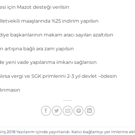
si için Mazot desteği verilsin
etvekili maaşlarında %25 indirim yapılsın
diye başkanlarının makam aracı sayıları azaltılsın
 artışına bağlı ara zam yapılsın
 de yeni vade yapılanma imkanı sağlansın
 alırsa vergi ve SGK primlerini 2-3 yıl devlet –ödesin
alınmasın
iriş
2018 Yazılarım
içinde yayınlandı.
Kalıcı bağlantıyı
yer imlerine ekl