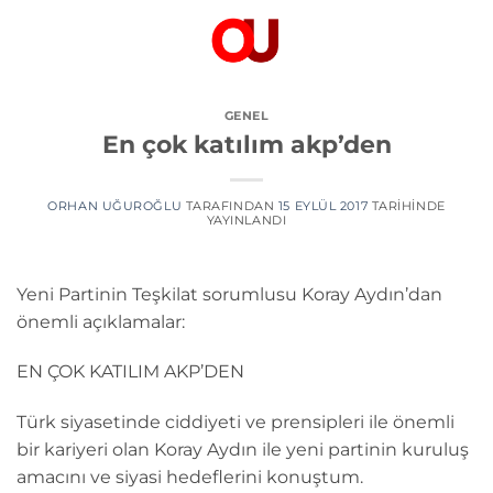
İçeriğe
atla
GENEL
En çok katılım akp’den
ORHAN UĞUROĞLU
TARAFINDAN
15 EYLÜL 2017
TARIHINDE
YAYINLANDI
Yeni Partinin Teşkilat sorumlusu Koray Aydın’dan
önemli açıklamalar:
EN ÇOK KATILIM AKP’DEN
Türk siyasetinde ciddiyeti ve prensipleri ile önemli
bir kariyeri olan Koray Aydın ile yeni partinin kuruluş
amacını ve siyasi hedeflerini konuştum.