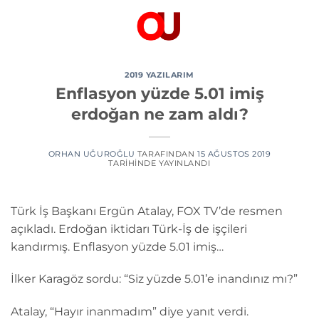
İçeriğe
atla
2019 YAZILARIM
Enflasyon yüzde 5.01 imiş
erdoğan ne zam aldı?
ORHAN UĞUROĞLU
TARAFINDAN
15 AĞUSTOS 2019
TARIHINDE YAYINLANDI
Türk İş Başkanı Ergün Atalay, FOX TV’de resmen
açıkladı. Erdoğan iktidarı Türk-İş de işçileri
kandırmış. Enflasyon yüzde 5.01 imiş…
İlker Karagöz sordu: “Siz yüzde 5.01’e inandınız mı?”
Atalay, “Hayır inanmadım” diye yanıt verdi.