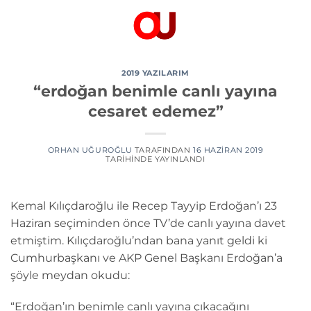
İçeriğe
atla
2019 YAZILARIM
“erdoğan benimle canlı yayına
cesaret edemez”
ORHAN UĞUROĞLU
TARAFINDAN
16 HAZIRAN 2019
TARIHINDE YAYINLANDI
Kemal Kılıçdaroğlu ile Recep Tayyip Erdoğan’ı 23
Haziran seçiminden önce TV’de canlı yayına davet
etmiştim. Kılıçdaroğlu’ndan bana yanıt geldi ki
Cumhurbaşkanı ve AKP Genel Başkanı Erdoğan’a
şöyle meydan okudu:
“Erdoğan’ın benimle canlı yayına çıkacağını