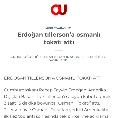
İçeriğe
atla
2018 YAZILARIM
Erdoğan tıllerson’a osmanlı
tokatı attı
ORHAN UĞUROĞLU
TARAFINDAN
16 ŞUBAT 2018
TARIHINDE
YAYINLANDI
ERDOĞAN TILLERSON’A OSMANLI TOKATI ATTI
Cumhurbaşkanı Recep Tayyip Erdoğan, Amerika
Dışişleri Bakanı Rex Tillerson’ı sarayda kabul ederek
3 saat 15 dakika boyunca “Osmanlı Tokatı” attı.
Tillerson öyle Osmanlı Tokatları yedi ki Amerikalılar
ilk kez toplantı sonrasında tek bir kelime açıklama