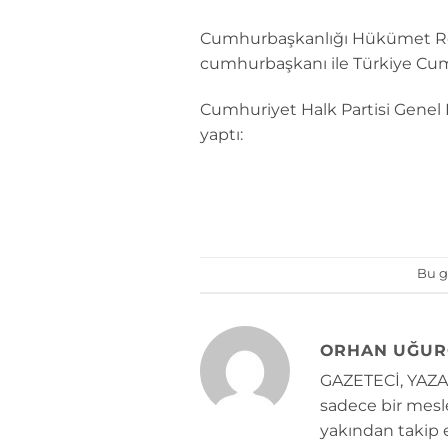
Cumhurbaşkanlığı Hükümet Reji
cumhurbaşkanı ile Türkiye Cumh
Cumhuriyet Halk Partisi Genel 
yaptı:
Bu g
ORHAN UĞUR
GAZETECİ, YAZAR
sadece bir mesle
yakından takip e