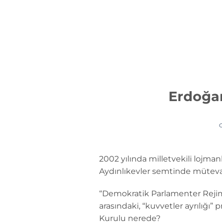
İçeriğe
atla
Erdoğan
2002 yılında milletvekili lojman
Aydınlıkevler semtinde mütevaz
“Demokratik Parlamenter Rejim 
arasındaki, “kuvvetler ayrılığı
Kurulu nerede?