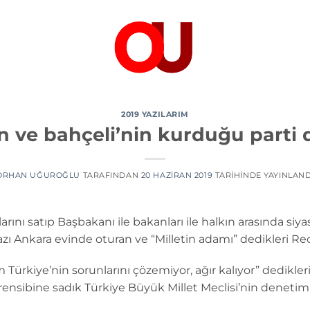
2019 YAZILARIM
 ve bahçeli’nin kurduğu parti 
ORHAN UĞUROĞLU
TARAFINDAN
20 HAZIRAN 2019
TARIHINDE YAYINLAND
larını satıp Başbakanı ile bakanları ile halkın arasında siy
ı Ankara evinde oturan ve “Milletin adamı” dedikleri R
Türkiye’nin sorunlarını çözemiyor, ağır kalıyor” dedikle
” prensibine sadık Türkiye Büyük Millet Meclisi’nin denet