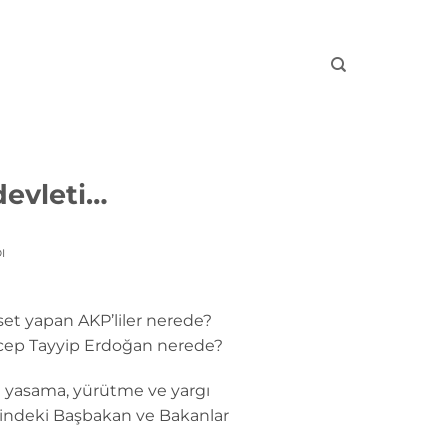
devleti…
I
aset yapan AKP’liler nerede?
ecep Tayyip Erdoğan nerede?
ri yasama, yürütme ve yargı
imindeki Başbakan ve Bakanlar