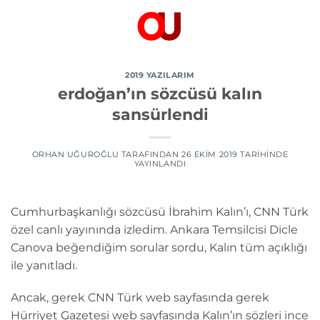
İçeriğe
atla
2019 YAZILARIM
​​​​​​​erdoğan’ın sözcüsü kalın
sansürlendi
ORHAN UĞUROĞLU
TARAFINDAN
26 EKIM 2019
TARIHINDE
YAYINLANDI
Cumhurbaşkanlığı sözcüsü İbrahim Kalın’ı, CNN Türk
özel canlı yayınında izledim. Ankara Temsilcisi Dicle
Canova beğendiğim sorular sordu, Kalın tüm açıklığı
ile yanıtladı.
Ancak, gerek CNN Türk web sayfasında gerek
Hürriyet Gazetesi web sayfasında Kalın’ın sözleri ince