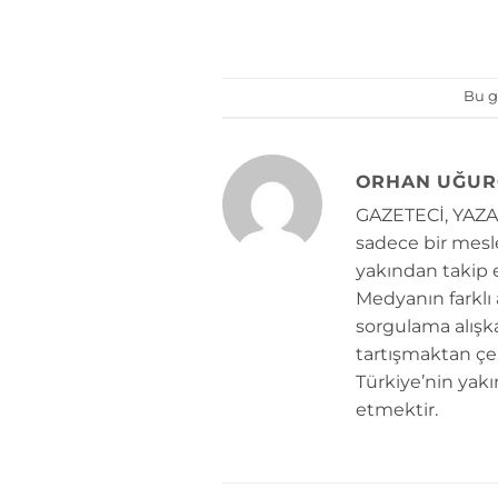
Bu g
ORHAN UĞUR
GAZETECİ, YAZAR
sadece bir mesle
yakından takip e
Medyanın farklı
sorgulama alışk
tartışmaktan çe
Türkiye’nin yakı
etmektir.