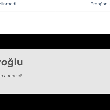
delinmedi
Erdoğan k
roğlu
n abone ol!