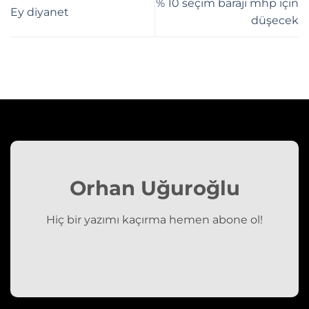
% 10 seçim barajı mhp için
Ey diyanet
düşecek
Orhan Uğuroğlu
Hiç bir yazımı kaçırma hemen abone ol!