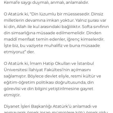
Kemal’e saygı duymalı, anmalı, anlamalıdır.
O Atatürk ki, “Din lüzumlu bir müessesedir. Dinsiz
milletlerin devamına imkan yoktur. Yalnız şurası var
ki din, Allah ile kul arasındaki bağlılıktır. Softa sınıfının
din simsarlığına müsaade edilmemelidir. Dinden
maddî menfaat temin edenler, iğrenç kimselerdir.
İşte biz, bu vaziyete muhalifiz ve buna müsaade
etmiyoruz” der.
O Atatürk ki, İmam Hatip Okulları ve İstanbul
Üniversitesi İlahiyat Fakültesi’nin açılmasını
sağlamıştır. Böylece devlet eliyle, resmi kültür ve
eğitim-öğretim politikası doğrultusunda, din
görevlisi ve din bilgini yetiştirilmesine gayret
etmiştir.
Diyanet İşleri Başkanlığı Atatürk’ü anlamadı ve
anmayarak örnek insan müminlere kötü örnek oldu.