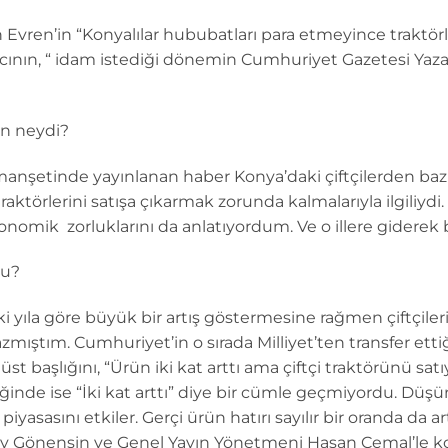
ren’in “Konyalılar hububatları para etmeyince traktörle
ın, “ idam istediği dönemin Cumhuriyet Gazetesi Yazarı
n neydi?
anşetinde yayınlanan haber Konya’daki çiftçilerden bazıl
aktörlerini satışa çıkarmak zorunda kalmalarıyla ilgiliydi
 ekonomik zorluklarını da anlatıyordum. Ve o illere gidere
du?
yıla göre büyük bir artış göstermesine rağmen çiftçilerin 
zmıştım. Cumhuriyet’in o sırada Milliyet’ten transfer ettiğ
st başlığını, “Ürün iki kat arttı ama çiftçi traktörünü sa
iğinde ise “İki kat arttı” diye bir cümle geçmiyordu. Dü
iyasasını etkiler. Gerçi ürün hatırı sayılır bir oranda da 
ay Gönensin ve Genel Yayın Yönetmeni Hasan Cemal’le k