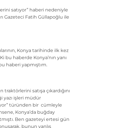
rini satıyor” haberi nedeniyle
 Gazeteci Fatih Güllapoğlu ile
arının, Konya tarihinde ilk kez
. Ki bu haberde Konya’nın yanı
k bu haberi yapmıştım.
traktörlerini satışa çıkardığını
i yazı işleri müdür
tıyor” türünden bir cümleyle
şünsene, Konya’da buğday
artmıştı. Ben gazeteyi ertesi gün
onuşarak, bunun yanlış