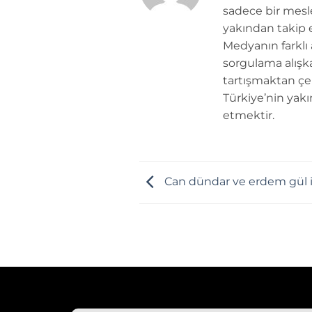
sadece bir mesle
yakından takip e
Medyanın farklı
sorgulama alışk
tartışmaktan çe
Türkiye’nin yakı
etmektir.
Can dündar ve erdem gül 