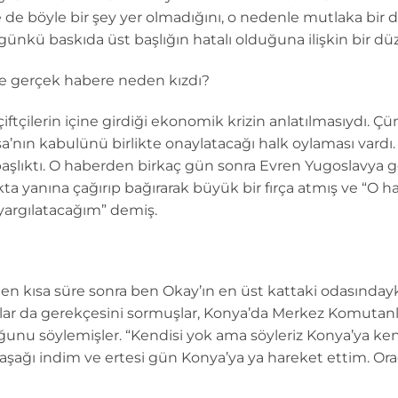
 de böyle bir şey yer olmadığını, o nedenle mutlaka bi
 günkü baskıda üst başlığın hatalı olduğuna ilişkin bir dü
ve gerçek habere neden kızdı?
 çiftçilerin içine girdiği ekonomik krizin anlatılmasıydı. 
nın kabulünü birlikte onaylatacağı halk oylaması vardı.
şlıktı. O haberden birkaç gün sonra Evren Yugoslavya ge
kta yanına çağırıp bağırarak büyük bir fırça atmış ve “O h
 yargılatacağım” demiş.
 kısa süre sonra ben Okay’ın en üst kattaki odasındayke
aşlar da gerekçesini sormuşlar, Konya’da Merkez Komutan
ğunu söylemişler. “Kendisi yok ama söyleriz Konya’ya ken
a aşağı indim ve ertesi gün Konya’ya ya hareket ettim. Ora