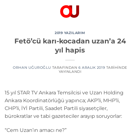
İçeriğe
atla
2019 YAZILARIM
Fetö’cü karı-kocadan uzan’a 24
yıl hapis
ORHAN UĞUROĞLU
TARAFINDAN
6 ARALIK 2019
TARIHINDE
YAYINLANDI
15 yıl STAR TV Ankara Temsilcisi ve Uzan Holding
Ankara Koordinatörlüğü yapınca; AKP’li, MHP’li,
CHP’li, İYİ Partili, Saadet Partili siyasetçiler,
bürokratlar ve tabi gazeteciler arayıp soruyorlar:
“Cem Uzan’ın amacı ne?”