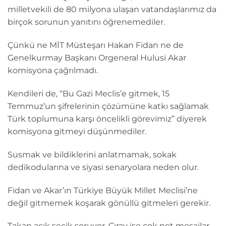
milletvekili de 80 milyona ulaşan vatandaşlarımız da
birçok sorunun yanıtını öğrenemediler.
Çünkü ne MİT Müsteşarı Hakan Fidan ne de
Genelkurmay Başkanı Orgeneral Hulusi Akar
komisyona çağrılmadı.
Kendileri de, “Bu Gazi Meclis’e gitmek, 15
Temmuz’un şifrelerinin çözümüne katkı sağlamak
Türk toplumuna karşı öncelikli görevimiz” diyerek
komisyona gitmeyi düşünmediler.
Susmak ve bildiklerini anlatmamak, sokak
dedikodularına ve siyasi senaryolara neden olur.
Fidan ve Akar’ın Türkiye Büyük Millet Meclisi’ne
değil gitmemek koşarak gönüllü gitmeleri gerekir.
Takan açık seçik soruyor, Çıray ise çok net mesajlar