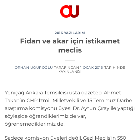
İçeriğe
atla
2016 YAZILARIM
Fidan ve akar için istikamet
meclis
ORHAN UĞUROĞLU
TARAFINDAN
1 OCAK 2016
TARIHINDE
YAYINLANDI
Yeniçağ Ankara Temsilcisi usta gazeteci Ahmet
Takan’ın CHP İzmir Milletvekili ve 15 Temmuz Darbe
araştırma komisyonu üyesi Dr. Aytun Çıray ile yaptığı
söyleşide öğrendiklerimiz de var,
öğrenemediklerimiz de.
Sadece komisyon üyeleri değil, Gazi Meclis’in 550