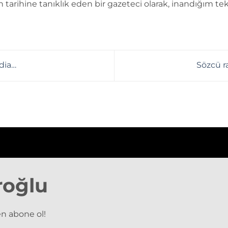
n tarihine tanıklık eden bir gazeteci olarak, inandığım tek
dia…
Sözcü r
roğlu
n abone ol!