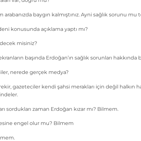
aları var, doğru mu?
arabanızda baygın kalmıştınız. Ayni sağlık sorunu mu te
deni konusunda açıklama yaptı mı?
decek misiniz?
kranların başında Erdoğan’ın sağlık sorunları hakkında b
iler, nerede gerçek medya?
kir, gazeteciler kendi şahsi merakları için değil halkın
ndeler.
ları sordukları zaman Erdoğan kızar mı? Bilmem.
emesine engel olur mu? Bilmem
Bilmem.