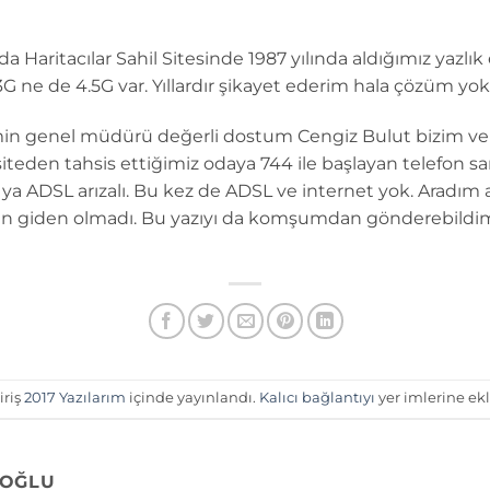
r’da Haritacılar Sahil Sitesinde 1987 yılında aldığımız yazlı
G ne de 4.5G var. Yıllardır şikayet ederim hala çözüm yok
n genel müdürü değerli dostum Cengiz Bulut bizim ve et
eden tahsis ettiğimiz odaya 744 ile başlayan telefon sant
 ya ADSL arızalı. Bu kez de ADSL ve internet yok. Aradım ar
len giden olmadı. Bu yazıyı da komşumdan gönderebildim.
iriş
2017 Yazılarım
içinde yayınlandı.
Kalıcı bağlantıyı
yer imlerine ekl
OĞLU