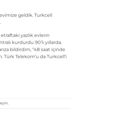
k evimize geldik. Turkcell
.
raftaki yazlık evlerin
ralı kurdurdu 90’lı yıllarda.
ıza bildirdim, “48 saat içinde
 Türk Telekom’u da Turkcell’i
eyin.