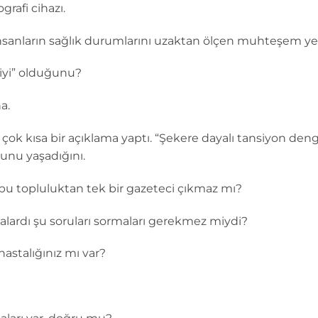
rafi cihazı.
insanların sağlık durumlarını uzaktan ölçen muhteşem yeni 
 iyi” olduğunu?
a.
i çok kısa bir açıklama yaptı. “Şekere dayalı tansiyon den
runu yaşadığını.
u topluluktan tek bir gazeteci çıkmaz mı?
salardı şu soruları sormaları gerekmez miydi?
stalığınız mı var?