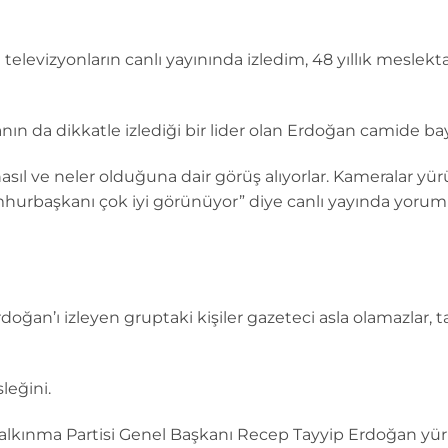
levizyonların canlı yayınında izledim, 48 yıllık meslektaş
ın da dikkatle izlediği bir lider olan Erdoğan camide bayı
sıl ve neler olduğuna dair görüş alıyorlar. Kameralar yür
hurbaşkanı çok iyi görünüyor” diye canlı yayında yorum 
oğan’ı izleyen gruptaki kişiler gazeteci asla olamazlar, t
leğini.
lkınma Partisi Genel Başkanı Recep Tayyip Erdoğan yür