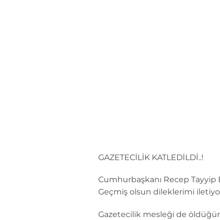
İçeriğe
atla
GAZETECİLİK KATLEDİLDİ..!
Cumhurbaşkanı Recep Tayyip Er
Geçmiş olsun dileklerimi iletiy
Gazetecilik mesleği de öldüğün