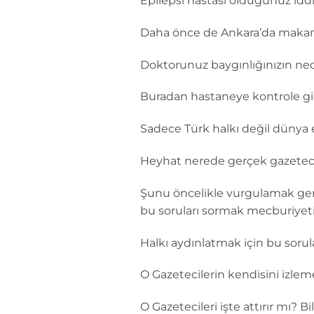
Epilepsi hastası olduğunuz iddi
Daha önce de Ankara’da makam 
Doktorunuz baygınlığınızın ne
Buradan hastaneye kontrole gi
Sadece Türk halkı değil dünya e
Heyhat nerede gerçek gazetec
Şunu öncelikle vurgulamak gere
bu soruları sormak mecburiyeti
Halkı aydınlatmak için bu soru
O Gazetecilerin kendisini izl
O Gazetecileri işte attırır mı? 