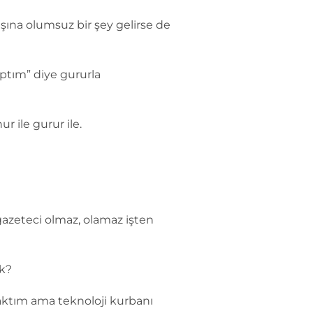
şına olumsuz bir şey gelirse de
ptım” diye gururla
r ile gurur ile.
azeteci olmaz, olamaz işten
k?
caktım ama teknoloji kurbanı