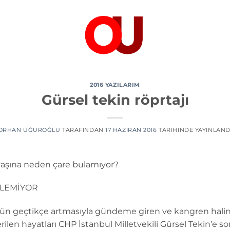
2016 YAZILARIM
Gürsel tekin röprtajı
ORHAN UĞUROĞLU
TARAFINDAN
17 HAZIRAN 2016
TARIHINDE YAYINLAND
avaşına neden çare bulamıyor?
İLEMİYOR
gün geçtikçe artmasıyla gündeme giren ve kangren haline 
rilen hayatları CHP İstanbul Milletvekili Gürsel Tekin’e s