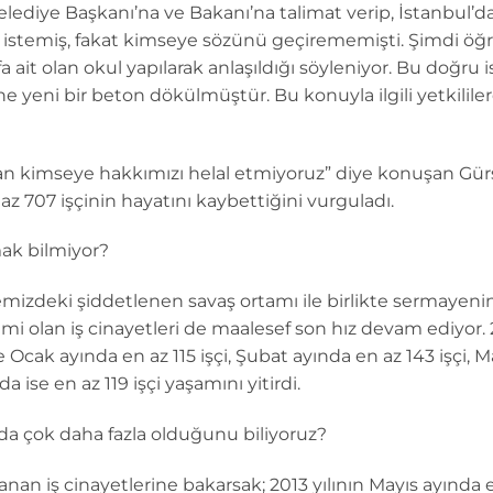
diye Başkanı’na ve Bakanı’na talimat verip, İstanbul’dak
 istemiş, fakat kimseye sözünü geçirememişti. Şimdi öğre
a ait olan okul yapılarak anlaşıldığı söyleniyor. Bu doğru
ine yeni bir beton dökülmüştür. Bu konuyla ilgili yetkilil
tan kimseye hakkımızı helal etmiyoruz” diye konuşan Gürsel
az 707 işçinin hayatını kaybettiğini vurguladı.
mak bilmiyor?
ülkemizdeki şiddetlenen savaş ortamı ile birlikte sermayeni
mi olan iş cinayetleri de maalesef son hız devam ediyor. 2
 Ocak ayında en az 115 işçi, Şubat ayında en az 143 işçi, M
a ise en az 119 işçi yaşamını yitirdi.
rda çok daha fazla olduğunu biliyoruz?
nan iş cinayetlerine bakarsak; 2013 yılının Mayıs ayında en