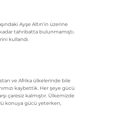
şındaki Ayşe Altın’ın üzerine
u kadar tahribatta bulunmamıştı.
ini kullandı.
stan ve Afrika ülkelerinde bile
nımızı kaybettik. Her şeye gücü
şı çaresiz kalmıştır. Ülkemizde
rlü konuya gücü yeterken,