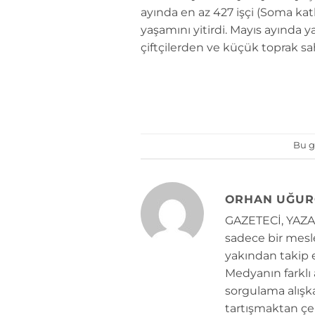
ayında en az 427 işçi (Soma katli
yaşamını yitirdi. Mayıs ayında y
çiftçilerden ve küçük toprak sa
Bu g
ORHAN UĞUR
GAZETECİ, YAZAR
sadece bir mesle
yakından takip e
Medyanın farklı
sorgulama alışk
tartışmaktan çe