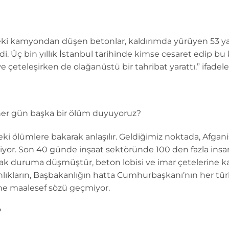
deki kamyondan düşen betonlar, kaldırımda yürüyen 53 ya
rdi. Üç bin yıllık İstanbul tarihinde kimse cesaret edip b
ve çeteleşirken de olağanüstü bir tahribat yarattı.” ifadeler
her gün başka bir ölüm duyuyoruz?
eki ölümlere bakarak anlaşılır. Geldiğimiz noktada, Afgani
yor. Son 40 günde inşaat sektöründe 100 den fazla insa
k duruma düşmüştür, beton lobisi ve imar çetelerine kar
nlıkların, Başbakanlığın hatta Cumhurbaşkanı’nın her tü
ine maalesef sözü geçmiyor.
?