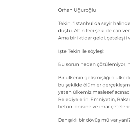
Orhan Uğuroğlu
Tekin, “İstanbul’da seyir halin
düştü. Altın feci şekilde can ve
Ama bir iktidar geldi, çeteleşti 
İşte Tekin ile söyleşi:
Bu sorun neden çözülemiyor, 
Bir ülkenin gelişmişliği o ülked
bu şekilde ölümler gerçekleşmi
yeten ülkemiz maalesef acınaca
Belediyelerin, Emniyetin, Baka
beton lobisine ve imar çeteler
Danışıklı bir dövüş mü var yani