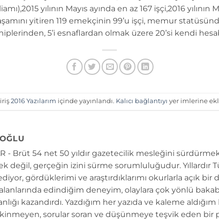
amı),2015 yılının Mayıs ayında en az 167 işçi,2016 yılının Ma
aşamını yitiren 119 emekçinin 99’u işçi, memur statüsünde 
hiplerinden, 5’i esnaflardan olmak üzere 20’si kendi hesa
iriş
2016 Yazılarım
içinde yayınlandı.
Kalıcı bağlantıyı
yer imlerine ekl
OĞLU
 - Brüt 54 net 50 yıldır gazetecilik mesleğini sürdürmek
k değil, gerçeğin izini sürme sorumluluğudur. Yıllardır 
diyor, gördüklerimi ve araştırdıklarımı okurlarla açık bir 
 alanlarında edindiğim deneyim, olaylara çok yönlü bakab
anlığı kazandırdı. Yazdığım her yazıda ve kaleme aldığım
kinmeyen, sorular soran ve düşünmeye teşvik eden bir 