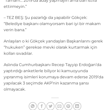
“Tamam… 2019’da aday yapmayın ama bari istifa
ettirmeyin.”
– TEZ BEŞ: Şu pazarlığı da yapabilir Gökçek:
“Belediye başkanı olamıyorsam bari iyi bir makam
verin bana.”
Anlaşılan o ki Gökçek yandaşları Başkanlarını gerek
“hukuken” gerekse mevki olarak kurtarmak için
kolları sıvadılar.
Aslında Cumhurbaşkanı Recep Tayyip Erdoğan’da
yaptırdığı anketlerle biliyor ki kamuoyunda
yıpranmış isimleri korumaya devam ederse 2019’da
yapılacak 3 seçimde AKP’nin kazanma şansı
olmayacak.