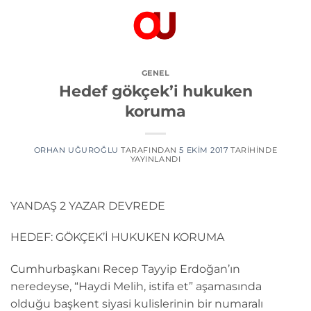
İçeriğe
atla
GENEL
Hedef gökçek’i hukuken
koruma
ORHAN UĞUROĞLU
TARAFINDAN
5 EKIM 2017
TARIHINDE
YAYINLANDI
YANDAŞ 2 YAZAR DEVREDE
HEDEF: GÖKÇEK’İ HUKUKEN KORUMA
Cumhurbaşkanı Recep Tayyip Erdoğan’ın
neredeyse, “Haydi Melih, istifa et” aşamasında
olduğu başkent siyasi kulislerinin bir numaralı