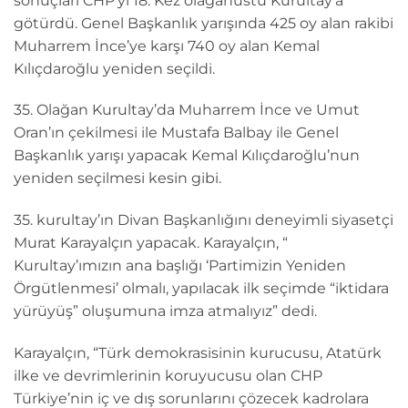
sonuçları CHP’yi 18. Kez olağanüstü Kurultay’a
götürdü. Genel Başkanlık yarışında 425 oy alan rakibi
Muharrem İnce’ye karşı 740 oy alan Kemal
Kılıçdaroğlu yeniden seçildi.
35. Olağan Kurultay’da Muharrem İnce ve Umut
Oran’ın çekilmesi ile Mustafa Balbay ile Genel
Başkanlık yarışı yapacak Kemal Kılıçdaroğlu’nun
yeniden seçilmesi kesin gibi.
35. kurultay’ın Divan Başkanlığını deneyimli siyasetçi
Murat Karayalçın yapacak. Karayalçın, “
Kurultay’ımızın ana başlığı ‘Partimizin Yeniden
Örgütlenmesi’ olmalı, yapılacak ilk seçimde “iktidara
yürüyüş” oluşumuna imza atmalıyız” dedi.
Karayalçın, “Türk demokrasisinin kurucusu, Atatürk
ilke ve devrimlerinin koruyucusu olan CHP
Türkiye’nin iç ve dış sorunlarını çözecek kadrolara