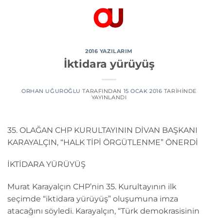
İçeriğe
atla
2016 YAZILARIM
İktidara yürüyüş
ORHAN UĞUROĞLU
TARAFINDAN
15 OCAK 2016
TARIHINDE
YAYINLANDI
35. OLAĞAN CHP KURULTAYININ DİVAN BAŞKANI
KARAYALÇIN, “HALK TİPİ ÖRGÜTLENME” ÖNERDİ
İKTİDARA YÜRÜYÜŞ
Murat Karayalçın CHP’nin 35. Kurultayının ilk
seçimde “iktidara yürüyüş” oluşumuna imza
atacağını söyledi. Karayalçın, “Türk demokrasisinin