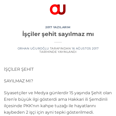
İçeriğe
atla
2017 YAZILARIM
İşçiler şehit sayılmaz mı
ORHAN UĞUROĞLU
TARAFINDAN
16 AĞUSTOS 2017
TARIHINDE YAYINLANDI
İŞÇİLER ŞEHİT
SAYILMAZ MI?
Siyasetçiler ve Medya günlerdir 15 yaşında Şehit olan
Eren’e büyük ilgi gösterdi ama Hakkari ili Şemdinli
ilçesinde PKK’nın kahpe tuzağı ile hayatlarını
kaybeden 2 işçi için ayni tepki gösterilmedi.