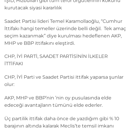
İŞID, Hizbullah gibi tüm terör örgütlerinin kökünü
kurutacak siyasi kararlılık
Saadet Partisi lideri Temel Karamollaoğlu, “Cumhur
İttifakı hangi temeller üzerinde belli değil. Tek amaç
seçim kazanmak” diye kurulması hedeflenen AKP,
MHP ve BBP ittifakını eleştirdi.
CHP, İYİ PARTİ, SAADET PARTİSİNİN İLKELER
İTTİFAKI
CHP, İYİ Parti ve Saadet Partisi ittifak yaparsa şunlar
olur:
AKP, MHP ve BBP’nin ’nin oy pusulasında elde
edeceği avantajların tümünü elde ederler.
Üç partilik ittifak daha önce de yazdığım gibi % 10
barajının altında kalarak Meclis’te temsil imkanı