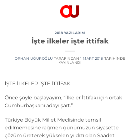
İçeriğe
atla
2018 YAZILARIM
İşte ilkeler işte ittifak
ORHAN UĞUROĞLU
TARAFINDAN
1 MART 2018
TARIHINDE
YAYINLANDI
İŞTE İLKELER İŞTE İTTİFAK
Önce şöyle başlayayım, “İlkeler İttifakı için ortak
Cumhurbaşkanı adayı şart.”
Türkiye Büyük Millet Meclisinde temsil
edilmemesine rağmen günümüzün siyasette
çözüm üreterek yükselen yıldızı olan Saadet