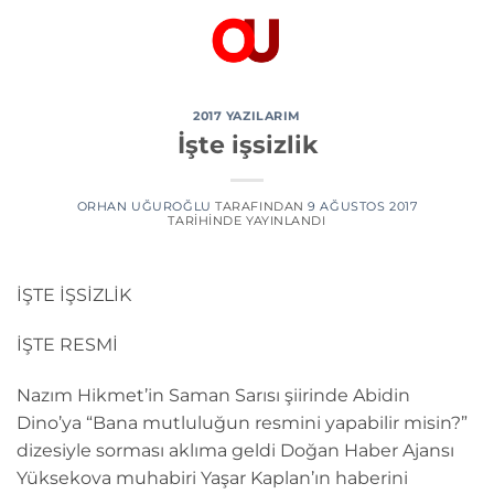
İçeriğe
atla
2017 YAZILARIM
İşte işsizlik
ORHAN UĞUROĞLU
TARAFINDAN
9 AĞUSTOS 2017
TARIHINDE YAYINLANDI
İŞTE İŞSİZLİK
İŞTE RESMİ
Nazım Hikmet’in Saman Sarısı şiirinde Abidin
Dino’ya “Bana mutluluğun resmini yapabilir misin?”
dizesiyle sorması aklıma geldi Doğan Haber Ajansı
Yüksekova muhabiri Yaşar Kaplan’ın haberini