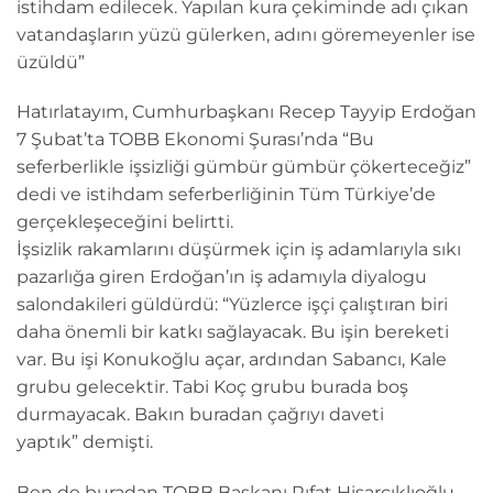
istihdam edilecek. Yapılan kura çekiminde adı çıkan
vatandaşların yüzü gülerken, adını göremeyenler ise
üzüldü”
Hatırlatayım, Cumhurbaşkanı Recep Tayyip Erdoğan
7 Şubat’ta TOBB Ekonomi Şurası’nda “Bu
seferberlikle işsizliği gümbür gümbür çökerteceğiz”
dedi ve istihdam seferberliğinin Tüm Türkiye’de
gerçekleşeceğini belirtti.
İşsizlik rakamlarını düşürmek için iş adamlarıyla sıkı
pazarlığa giren Erdoğan’ın iş adamıyla diyalogu
salondakileri güldürdü: “Yüzlerce işçi çalıştıran biri
daha önemli bir katkı sağlayacak. Bu işin bereketi
var. Bu işi Konukoğlu açar, ardından Sabancı, Kale
grubu gelecektir. Tabi Koç grubu burada boş
durmayacak. Bakın buradan çağrıyı daveti
yaptık” demişti.
Ben de buradan TOBB Başkanı Rıfat Hisarcıklıoğlu