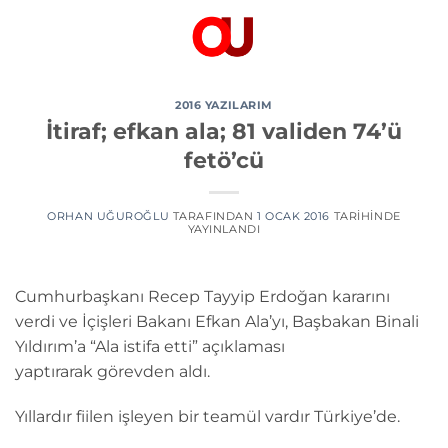
İçeriğe
atla
2016 YAZILARIM
İtiraf; efkan ala; 81 validen 74’ü
fetö’cü
ORHAN UĞUROĞLU
TARAFINDAN
1 OCAK 2016
TARIHINDE
YAYINLANDI
Cumhurbaşkanı Recep Tayyip Erdoğan kararını
verdi ve İçişleri Bakanı Efkan Ala’yı, Başbakan Binali
Yıldırım’a “Ala istifa etti” açıklaması
yaptırarak görevden aldı.
Yıllardır fiilen işleyen bir teamül vardır Türkiye’de.