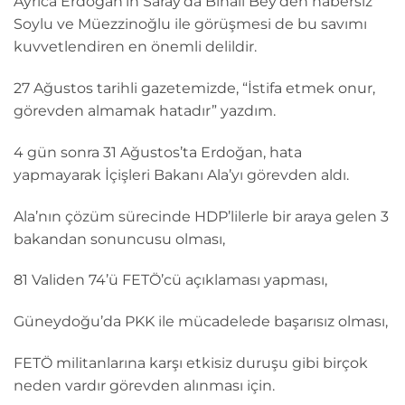
Ayrıca Erdoğan’ın Saray’da Binali Bey’den habersiz
Soylu ve Müezzinoğlu ile görüşmesi de bu savımı
kuvvetlendiren en önemli delildir.
27 Ağustos tarihli gazetemizde, “İstifa etmek onur,
görevden almamak hatadır” yazdım.
4 gün sonra 31 Ağustos’ta Erdoğan, hata
yapmayarak İçişleri Bakanı Ala’yı görevden aldı.
Ala’nın çözüm sürecinde HDP’lilerle bir araya gelen 3
bakandan sonuncusu olması,
81 Validen 74’ü FETÖ’cü açıklaması yapması,
Güneydoğu’da PKK ile mücadelede başarısız olması,
FETÖ militanlarına karşı etkisiz duruşu gibi birçok
neden vardır görevden alınması için.