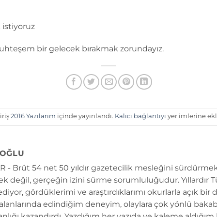
istiyoruz
muhteşem bir gelecek bırakmak zorundayız.
iriş
2016 Yazılarım
içinde yayınlandı.
Kalıcı bağlantıyı
yer imlerine ekl
OĞLU
 - Brüt 54 net 50 yıldır gazetecilik mesleğini sürdürmek
k değil, gerçeğin izini sürme sorumluluğudur. Yıllardır 
diyor, gördüklerimi ve araştırdıklarımı okurlarla açık bir 
 alanlarında edindiğim deneyim, olaylara çok yönlü bakab
anlığı kazandırdı. Yazdığım her yazıda ve kaleme aldığım