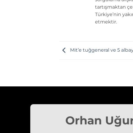
tartışmaktan çe
Türkiye’nin yakı
etmektir.
Mit’e tuğgeneral ve 5 alba
Orhan Uğu