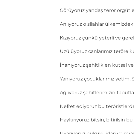
Görüyoruz yandaş terör örgütler
Anlıyoruz o silahlar ülkemizdeki
Kızıyoruz çünkü yeterli ve gerek
Üzülüyoruz canlarımız teröre k
İnanıyoruz şehitlik en kutsal 
Yanıyoruz çocuklarımız yetim, ö
Ağlıyoruz şehitlerimizin tabutlar
Nefret ediyoruz bu teröristlerd
Haykırıyoruz bitsin, bitirilsin bu
Uyarıyoruz hukuki, idari ve siyas