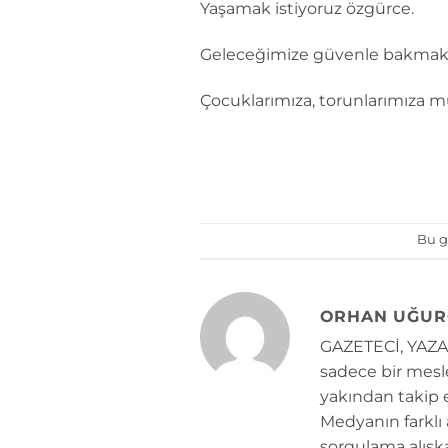
Yaşamak istiyoruz özgürce.
Geleceğimize güvenle bakmak 
Çocuklarımıza, torunlarımıza 
Bu g
ORHAN UĞUR
GAZETECİ, YAZAR
sadece bir mesle
yakından takip e
Medyanın farklı
sorgulama alışk