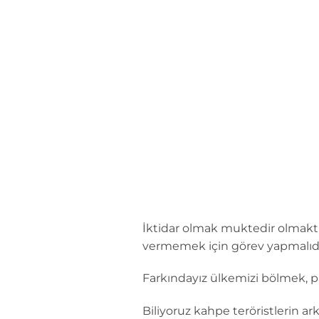
İçeriğe
atla
İktidar olmak muktedir olmaktır
vermemek için görev yapmalıdır.
Farkındayız ülkemizi bölmek, pa
Biliyoruz kahpe teröristlerin a