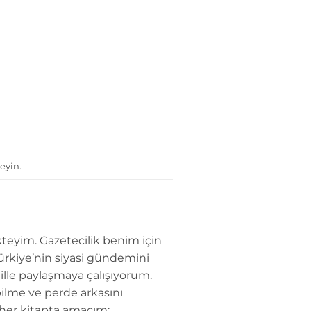
eyin.
teyim. Gazetecilik benim için
Türkiye’nin siyasi gündemini
dille paylaşmaya çalışıyorum.
ilme ve perde arkasını
 her kitapta amacım;