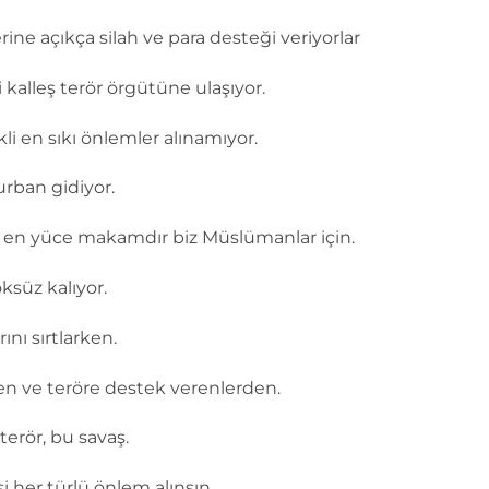
ine açıkça silah ve para desteği veriyorlar
 kalleş terör örgütüne ulaşıyor.
li en sıkı önlemler alınamıyor.
urban gidiyor.
ve en yüce makamdır biz Müslümanlar için.
ksüz kalıyor.
ını sırtlarken.
en ve teröre destek verenlerden.
 terör, bu savaş.
i her türlü önlem alınsın.