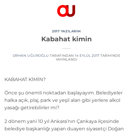
İçeriğe
atla
2017 YAZILARIM
Kabahat kimin
ORHAN UĞUROĞLU
TARAFINDAN
14 EYLÜL 2017
TARIHINDE
YAYINLANDI
KABAHAT KİMİN?
Önce şu önemli noktadan başlayayım. Belediyeler
halka açık, plaj, park ve yeşil alan gibi yerlere alkol
yasağı getirebilirler mi?
2 dönem yani 10 yıl Ankara’nın Çankaya ilçesinde
belediye başkanlığı yapan duayen siyasetçi Doğan