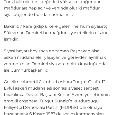
Türk halkı vicdanı değerleri yüksek olduğundan
mağdurlara hep acır ve yanında olur ki mağdur
siyasetçiler de bundan nemalanır.
Bakınız 7 kere gidip 8 kere gelen merhum siyasetçi
Süleyman Demirel bu mağdur siyasetçilerin efsane
ismidir.
Siyasi hayatı boyunca ne zaman Başbakan olsa
askeri müdahaleler yaşayan ve görevden ayrılmak
zorunda olan Demirel siyasete nokta koyduğunda
ise Cumhurbaşkanı idi.
Gelelim rahmetli Cumhurbaşkanı Turgut Özal’a. 12
Eylül askeri müdahalesi sonrası siyaset serbest
bırakılınca Devlet Başkanı Kenan Evren yönetiminin
emekli orgeneral Turgut Sunalp’e kurdurduğu
Milliyetçi Demokrasi Partisi (MDP) iktidar olmaya
hazırlanarak 6 Kasım 1983’de seçim kampanyaları