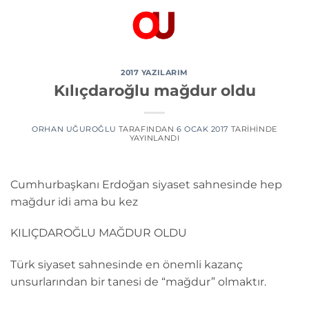
İçeriğe
atla
2017 YAZILARIM
Kılıçdaroğlu mağdur oldu
ORHAN UĞUROĞLU
TARAFINDAN
6 OCAK 2017
TARIHINDE
YAYINLANDI
Cumhurbaşkanı Erdoğan siyaset sahnesinde hep
mağdur idi ama bu kez
KILIÇDAROĞLU MAĞDUR OLDU
Türk siyaset sahnesinde en önemli kazanç
unsurlarından bir tanesi de “mağdur” olmaktır.