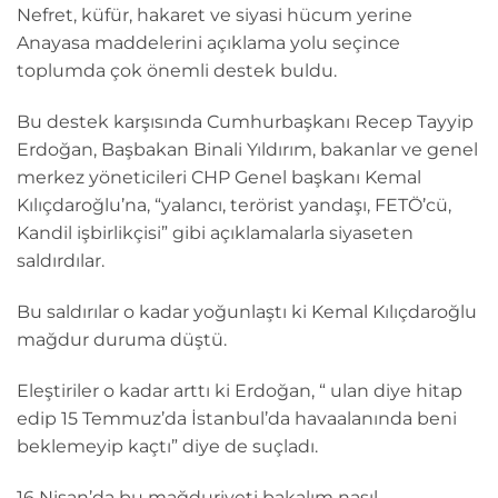
Nefret, küfür, hakaret ve siyasi hücum yerine
Anayasa maddelerini açıklama yolu seçince
toplumda çok önemli destek buldu.
Bu destek karşısında Cumhurbaşkanı Recep Tayyip
Erdoğan, Başbakan Binali Yıldırım, bakanlar ve genel
merkez yöneticileri CHP Genel başkanı Kemal
Kılıçdaroğlu’na, “yalancı, terörist yandaşı, FETÖ’cü,
Kandil işbirlikçisi” gibi açıklamalarla siyaseten
saldırdılar.
Bu saldırılar o kadar yoğunlaştı ki Kemal Kılıçdaroğlu
mağdur duruma düştü.
Eleştiriler o kadar arttı ki Erdoğan, “ ulan diye hitap
edip 15 Temmuz’da İstanbul’da havaalanında beni
beklemeyip kaçtı” diye de suçladı.
16 Nisan’da bu mağduriyeti bakalım nasıl