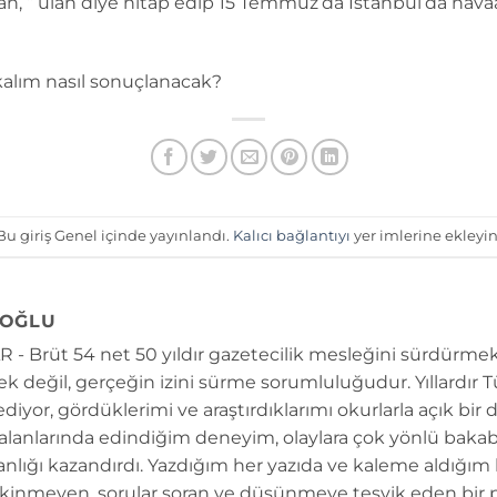
doğan, “ ulan diye hitap edip 15 Temmuz’da İstanbul’da ha
kalım nasıl sonuçlanacak?
Bu giriş Genel içinde yayınlandı.
Kalıcı bağlantıyı
yer imlerine ekleyin
OĞLU
 - Brüt 54 net 50 yıldır gazetecilik mesleğini sürdürmek
k değil, gerçeğin izini sürme sorumluluğudur. Yıllardır 
diyor, gördüklerimi ve araştırdıklarımı okurlarla açık bir 
 alanlarında edindiğim deneyim, olaylara çok yönlü bakab
anlığı kazandırdı. Yazdığım her yazıda ve kaleme aldığım
kinmeyen, sorular soran ve düşünmeye teşvik eden bir 