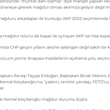
gazetesinde “muhtar dahi olamaz” diye manşet yapılan R
ishaneye girerek mağdur olması aklımıza geliyor değil m
ğduru arkadaşları ile kurduğu AKP 2002 seçimlerinde te
da mağdur rolünü de başarı ile oynayan AKP ise hep kazan
mda CHP geçen yılların aksine saldırgan değil sakin bir 
si hücum yerine Anayasa maddelerini açıklama yolu seçi
şkanı Recep Tayyip Erdoğan, Başbakan Binali Yıldırım, 
mal Kılıçdaroğlu’na, “yalancı, terörist yandaşı, FETÖ’cü, Ka
ar.
tı ki Kemal Kılıçdaroğlu mağdur duruma düştü.