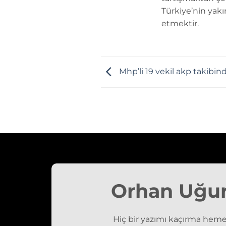
Türkiye’nin yakı
etmektir.
Mhp’li 19 vekil akp takibin
Orhan Uğu
Hiç bir yazımı kaçırma heme