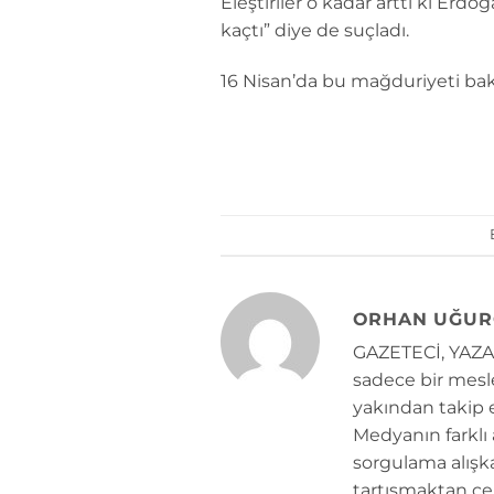
Eleştiriler o kadar arttı ki Er
kaçtı” diye de suçladı.
16 Nisan’da bu mağduriyeti ba
ORHAN UĞUR
GAZETECİ, YAZAR
sadece bir mesle
yakından takip e
Medyanın farklı
sorgulama alışk
tartışmaktan çe