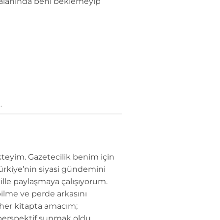
vaalanında beni beklemeyip
.
teyim. Gazetecilik benim için
Türkiye’nin siyasi gündemini
dille paylaşmaya çalışıyorum.
ilme ve perde arkasını
 her kitapta amacım;
perspektif sunmak oldu.