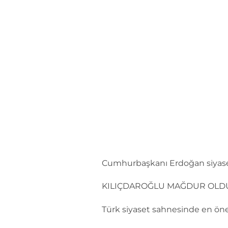
İçeriğe
atla
Cumhurbaşkanı Erdoğan siyase
KILIÇDAROĞLU MAĞDUR OLD
Türk siyaset sahnesinde en öne