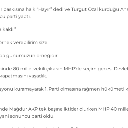
ır baskısına halk “Hayır” dedi ve Turgut Özal kurduğu An
u parti yaptı.
 kaldı.”
nek verebilirim size.
o da günümüzün örneğidir.
iminde 80 milletvekili çıkaran MHP’de seçim gecesi Devlet 
 kapatmasını yaşadık.
syonu kuramayarak 1. Parti olmasına rağmen hükümeti 
mde Mağdur AKP tek başına iktidar olurken MHP 40 mille
ani sonuncu parti oldu.