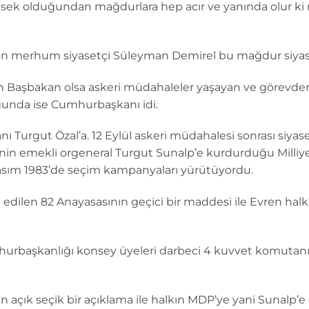
üksek olduğundan mağdurlara hep acır ve yanında olur k
len merhum siyasetçi Süleyman Demirel bu mağdur siyaset
n Başbakan olsa askeri müdahaleler yaşayan ve görevde
unda ise Cumhurbaşkanı idi.
Turgut Özal’a. 12 Eylül askeri müdahalesi sonrası siyase
in emekli orgeneral Turgut Sunalp’e kurdurduğu Milliye
Kasım 1983’de seçim kampanyaları yürütüyordu.
edilen 82 Anayasasının geçici bir maddesi ile Evren halk 
rbaşkanlığı konsey üyeleri darbeci 4 kuvvet komutanı
açık seçik bir açıklama ile halkın MDP’ye yani Sunalp’e o