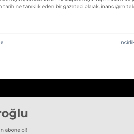
n tarihine tanıklık eden bir gazeteci olarak, inandığım tek
de
İncirl
roğlu
n abone ol!