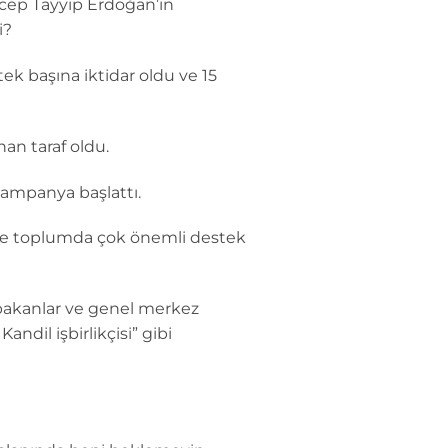
ecep Tayyip Erdoğan’ın
i?
k başına iktidar oldu ve 15
an taraf oldu.
kampanya başlattı.
nce toplumda çok önemli destek
bakanlar ve genel merkez
ndil işbirlikçisi” gibi