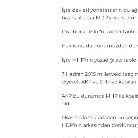
İşte devleti yönetenlerin bu ağ
başına iktidar MDP’yi ise sonunc
Diyebilirsiniz ki “o günler tarihte
Haklısınız da günümüzden de ör
İşte MHP’nin yaşadığı acı tabl
7 Haziran 2015 milletvekili seç
diyerek AKP ve CHP’ye kapıları
AKP bu durumda MHP ile koali
oldu.
1 Kasım’da tekrarlanan bu seçi
HDP’nin arkasından dördüncü y