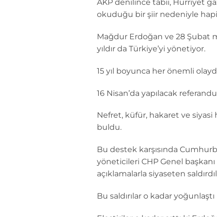
AKP denilince tabii, Hürriyet 
okuduğu bir şiir nedeniyle hap
Mağdur Erdoğan ve 28 Şubat ma
yıldır da Türkiye’yi yönetiyor.
15 yıl boyunca her önemli olay
16 Nisan’da yapılacak referandu
Nefret, küfür, hakaret ve siya
buldu.
Bu destek karşısında Cumhurba
yöneticileri CHP Genel başkanı Ke
açıklamalarla siyaseten saldırdıl
Bu saldırılar o kadar yoğunlaş