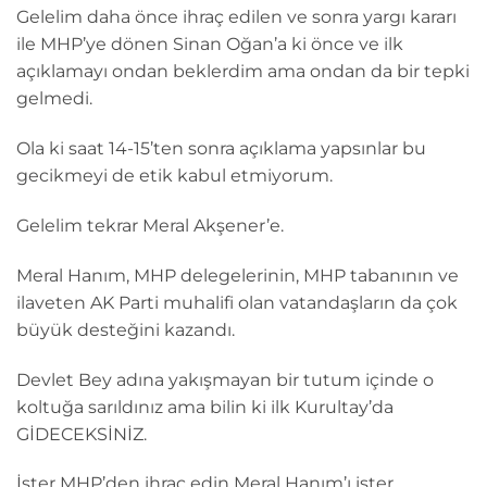
Gelelim daha önce ihraç edilen ve sonra yargı kararı
ile MHP’ye dönen Sinan Oğan’a ki önce ve ilk
açıklamayı ondan beklerdim ama ondan da bir tepki
gelmedi.
Ola ki saat 14-15’ten sonra açıklama yapsınlar bu
gecikmeyi de etik kabul etmiyorum.
Gelelim tekrar Meral Akşener’e.
Meral Hanım, MHP delegelerinin, MHP tabanının ve
ilaveten AK Parti muhalifi olan vatandaşların da çok
büyük desteğini kazandı.
Devlet Bey adına yakışmayan bir tutum içinde o
koltuğa sarıldınız ama bilin ki ilk Kurultay’da
GİDECEKSİNİZ.
İster MHP’den ihraç edin Meral Hanım’ı ister